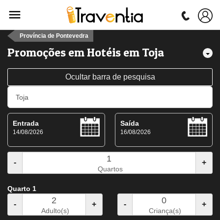
Província de Pontevedra
Promoções em Hotéis em Toja
Ocultar barra de pesquisa
Entrada
Saída
14/08/2026
16/08/2026
-
+
Quartos
Quarto 1
-
+
-
+
Adulto(s)
Criança(s)