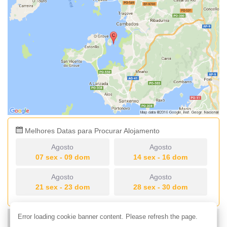
Melhores Datas para Procurar Alojamento
Agosto
Agosto
07 sex - 09 dom
14 sex - 16 dom
Agosto
Agosto
21 sex - 23 dom
28 sex - 30 dom
Error loading cookie banner content. Please refresh the page.
Alojamentos Mais Vendidos