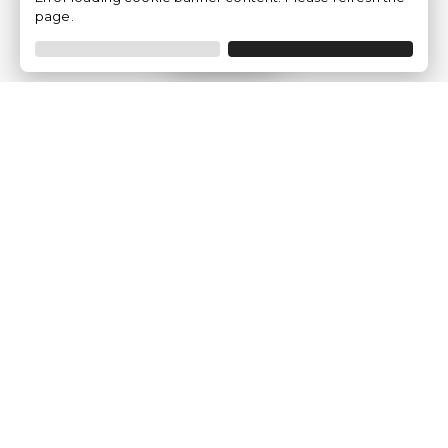
page.
Filtrar
Empresa
Quem somos?
Opiniões de Clientes
Aviso Legal
Condições Gerais
Politica de Privacidade
Política de Cookies
Gerir definições de cookies