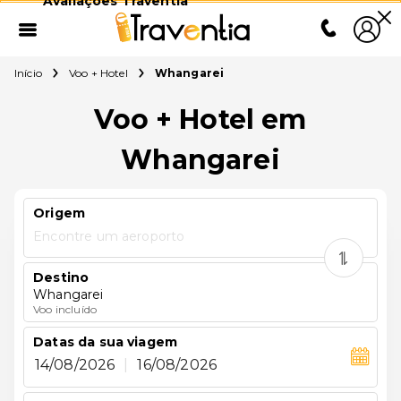
Avaliações Traventia
Início
Voo + Hotel
Whangarei
Voo + Hotel em
Whangarei
Origem
Encontre um aeroporto
Destino
Whangarei
Voo incluído
Datas da sua viagem
14/08/2026
|
16/08/2026