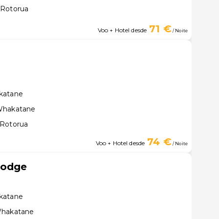
 Rotorua
71 €
Voo + Hotel desde
/ Noite
katane
 Whakatane
 Rotorua
74 €
Voo + Hotel desde
/ Noite
Lodge
katane
Whakatane