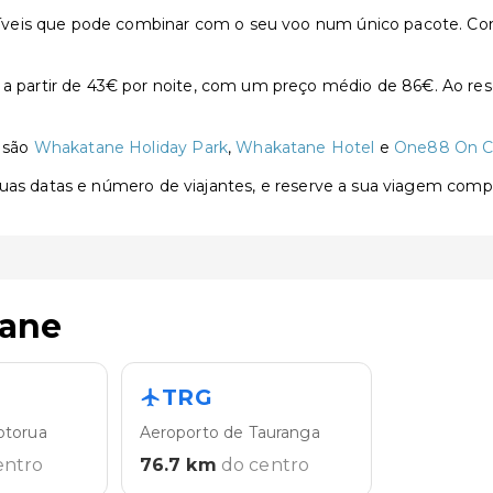
íveis que pode combinar com o seu voo num único pacote. Co
artir de 43€ por noite, com um preço médio de 86€. Ao rese
 são
Whakatane Holiday Park
,
Whakatane Hotel
e
One88 On 
 suas datas e número de viajantes, e reserve a sua viagem com
tane
TRG
otorua
Aeroporto de Tauranga
entro
76.7
km
do centro