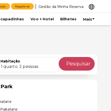
Gestão da Minha Reserva
essão
Registe-se
scapadinhas
Voo + Hotel
Bilhetes
Mais
Habitação
Pesquisar
1 quarto. 2 pessoas
 Park
katane
 Whakatane