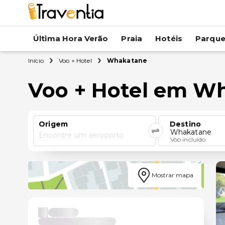
Última Hora Verão
Praia
Hotéis
Parqu
Início
Voo + Hotel
Whakatane
Voo + Hotel em W
Origem
Destino
Whakatane
Encontre um aeroporto
Voo incluído
Mostrar mapa