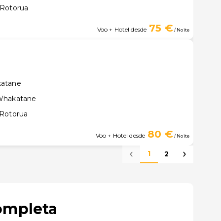
 Rotorua
75 €
Voo + Hotel desde
/ Noite
l
katane
 Whakatane
 Rotorua
80 €
Voo + Hotel desde
/ Noite
1
2
ompleta