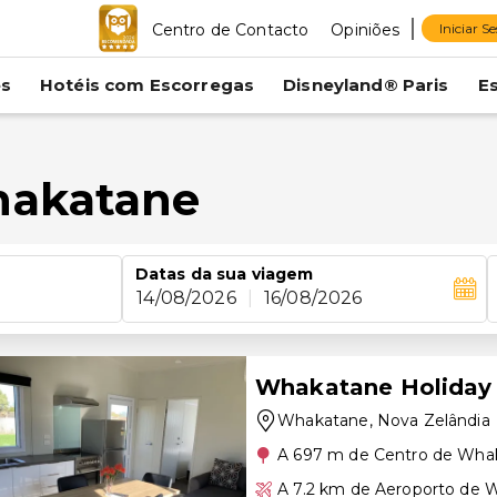
Centro de Contacto
Opiniões
Iniciar S
es
Hotéis com Escorregas
Disneyland® Paris
E
hakatane
Datas da sua viagem
14/08/2026
|
16/08/2026
Whakatane Holiday
Whakatane
, Nova Zelândia
A 697 m de Centro de Wha
A 7.2 km de Aeroporto de