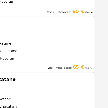
Rotorua
60 €
Voo + Hotel desde
/ Noite
katane
 Whakatane
 Rotorua
65 €
Voo + Hotel desde
/ Noite
katane
katane
 Whakatane