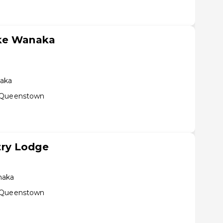
ake Wanaka
naka
e Queenstown
ry Lodge
naka
e Queenstown