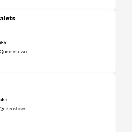
alets
aka
e Queenstown
aka
e Queenstown