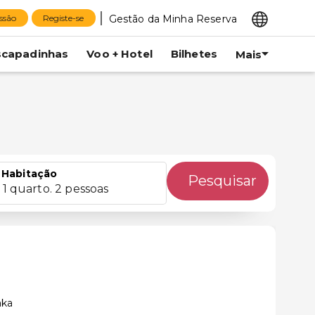
Gestão da Minha Reserva
essão
Registe-se
scapadinhas
Voo + Hotel
Bilhetes
Mais
Habitação
Pesquisar
1 quarto. 2 pessoas
aka