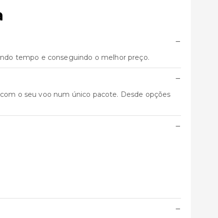
a
−
ando tempo e conseguindo o melhor preço.
−
nto com o seu voo num único pacote. Desde opções
−
−