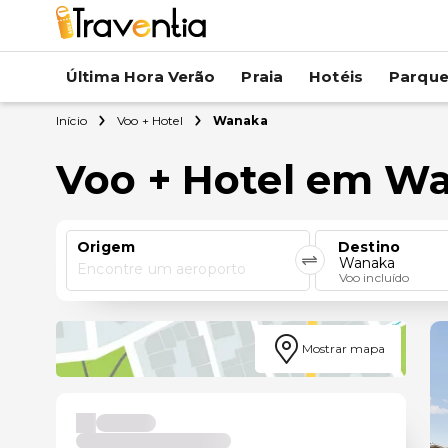
Última Hora Verão
Praia
Hotéis
Parqu
Início
Voo + Hotel
Wanaka
Voo + Hotel em W
Origem
Destino
Wanaka
Encontre um aeroporto
Voo incluído
Mostrar mapa