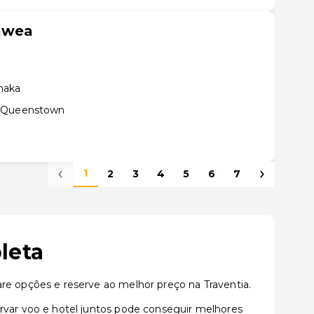
awea
naka
e Queenstown
1
2
3
4
5
6
7
leta
 opções e reserve ao melhor preço na Traventia.
var voo e hotel juntos pode conseguir melhores