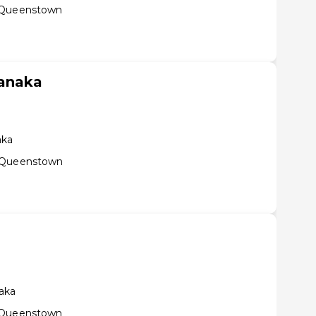
e Queenstown
Wanaka
aka
e Queenstown
aka
e Queenstown