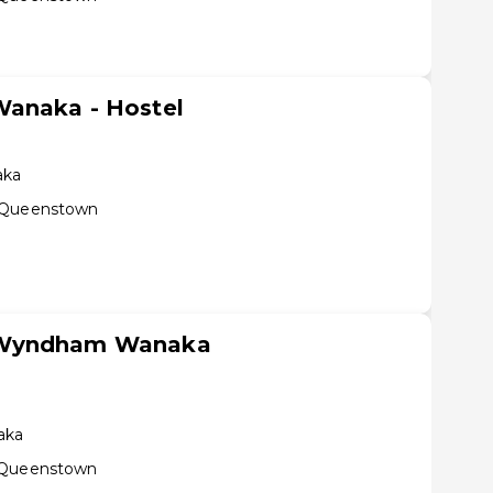
anaka - Hostel
aka
e Queenstown
 Wyndham Wanaka
aka
e Queenstown