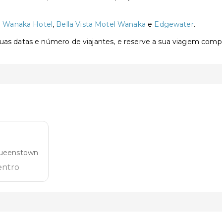
o
Wanaka Hotel
,
Bella Vista Motel Wanaka
e
Edgewater
.
 suas datas e número de viajantes, e reserve a sua viagem com
a
Queenstown
entro