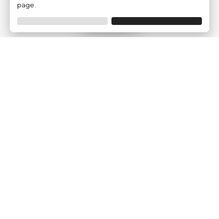
page.
Filtrar
Empresa
Quem somos?
Opiniões de Clientes
Aviso Legal
Condições Gerais
Politica de Privacidade
Política de Cookies
Gerir definições de cookies