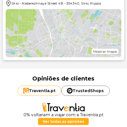
Sírio
-
Naberezhnaya Street 4B
-
354340
,
Sírio
,
Rússia
Mostrar mapa
Opiniões de clientes
Traventia.
pt
TrustedShops
0% voltariam a viajar com a Traventia.pt
Ver todas as opiniões