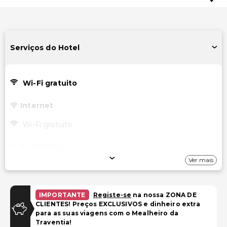
Serviços do Hotel
Wi-Fi gratuito
Internet
Wi-Fi gratuito
Instalações
Ver mais
TV em áreas comuns
Sala de jogos/arcade
IMPORTANTE
Registe-se
na nossa ZONA DE
Transporte
CLIENTES! Preços EXCLUSIVOS e dinheiro extra
para as suas viagens com o Mealheiro da
Transporte para o aeroporto (custo adicional)
Traventia!