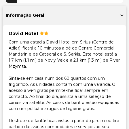
Transporte gratuito para o aeroporto - retirada
Informação Geral
Acessibilidade
Acessibilidade no quarto (em quartos selecionados)
David Hotel
Outros serviços
Com uma estadia David Hotel em Sirius (Centro de
Adler), ficará a 10 minutos a pé de Centro Comercial
Cofre na recepção
Mandarin e de Catedral de S. Sarkis. Este hotel está a
Equipa multilíngue
1,7 km (1,1 mi) de Noviy Vek e a 2,1 km (1,3 mi) de River
Mzymta.
Serviço de lavanderia
Check-in expresso
Sinta-se em casa num dos 60 quartos com um
frigorífico. As unidades contam com uma varanda. O
acesso à wi-fi grátis permite-lhe ficar sempre em
contacto. Ao final do dia, assista a uma seleção de
canais via satélite. As casas de banho estão equipadas
com um polibã e artigos de higiene grátis.
Desfrute de fantásticas vistas a partir do jardim ou tire
partido das várias comodidades e serviços ao seu