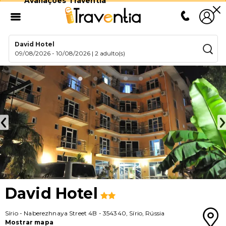
Avaliações Traventia
David Hotel
09/08/2026
-
10/08/2026
|
2 adulto(s)
David Hotel
Sírio
-
Naberezhnaya Street 4B
-
354340
,
Sírio
,
Rússia
Mostrar mapa