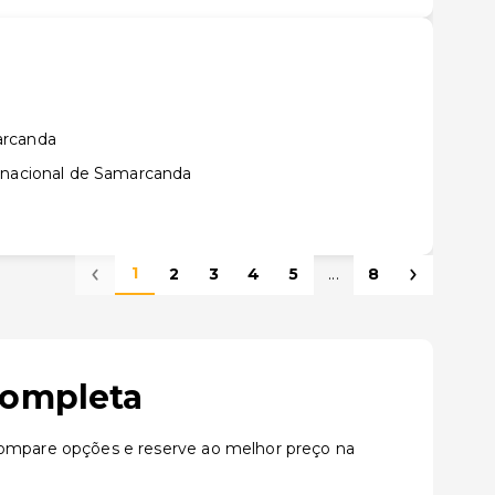
arcanda
rnacional de Samarcanda
1
2
3
4
5
...
8
completa
ompare opções e reserve ao melhor preço na