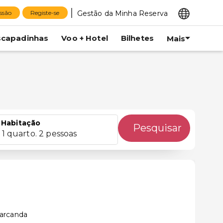
Gestão da Minha Reserva
essão
Registe-se
scapadinhas
Voo + Hotel
Bilhetes
Mais
Habitação
Pesquisar
1 quarto. 2 pessoas
arcanda