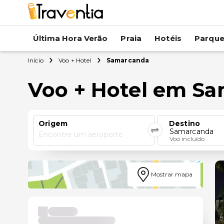
Última Hora Verão
Praia
Hotéis
Parqu
Início
Voo + Hotel
Samarcanda
Voo + Hotel em S
Origem
Destino
Samarcanda
Encontre um aeroporto
Voo incluído
Mostrar mapa