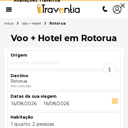
Avaliações Traventia
Início
Voo + Hotel
Rotorua
Voo + Hotel em Rotorua
Origem
Encontre um aeroporto
Destino
Rotorua
Voo incluído
Datas da sua viagem
14/08/2026
|
16/08/2026
Habitação
1 quarto. 2 pessoas