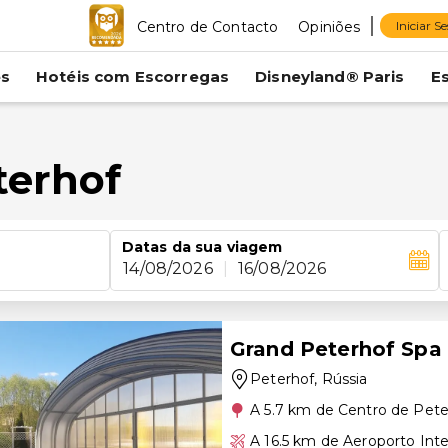
Centro de Contacto
Opiniões
Iniciar S
es
Hotéis com Escorregas
Disneyland® Paris
E
terhof
Datas da sua viagem
14/08/2026
|
16/08/2026
Grand Peterhof Spa
Peterhof
, Rússia
A 5.7 km de Centro de Pete
A 16.5 km de Aeroporto Int