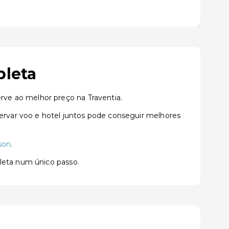
pleta
ve ao melhor preço na Traventia.
rvar voo e hotel juntos pode conseguir melhores
son
.
pleta num único passo.