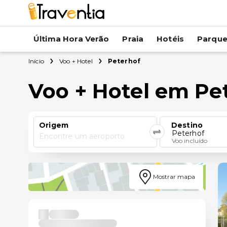
Última Hora Verão
Praia
Hotéis
Parqu
Início
Voo + Hotel
Peterhof
Voo + Hotel em Pe
Origem
Destino
Peterhof
Encontre um aeroporto
Voo incluído
Mostrar mapa