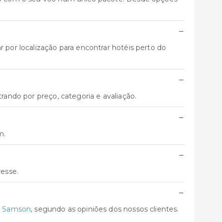
−
 por localização para encontrar hotéis perto do
−
trando por preço, categoria e avaliação.
−
m.
−
resse.
−
l Samson
, segundo as opiniões dos nossos clientes.