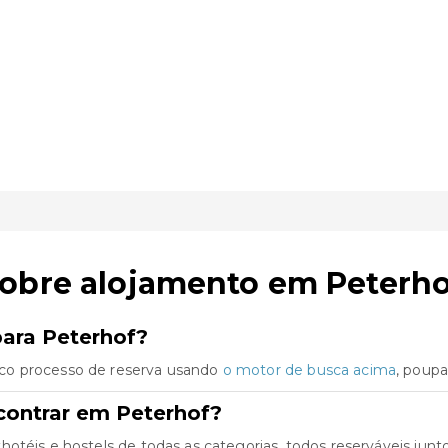
sobre alojamento em Peterho
para Peterhof?
co processo de reserva usando
o motor de busca acima
, poup
contrar em Peterhof?
hotéis e hostels de todas as categorias, todos reserváveis j