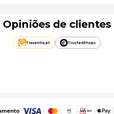
Opiniões de clientes
Traventia.
pt
TrustedShops
amento