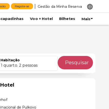
Gestão da Minha Reserva
essão
Registe-se
scapadinhas
Voo + Hotel
Bilhetes
Mais
Habitação
Pesquisar
1 quarto. 2 pessoas
 Hotel
rhof
ernacional de Pulkovo