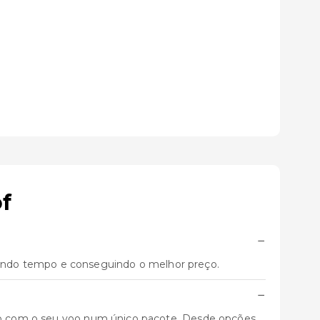
f
−
ando tempo e conseguindo o melhor preço.
−
unto com o seu voo num único pacote. Desde opções