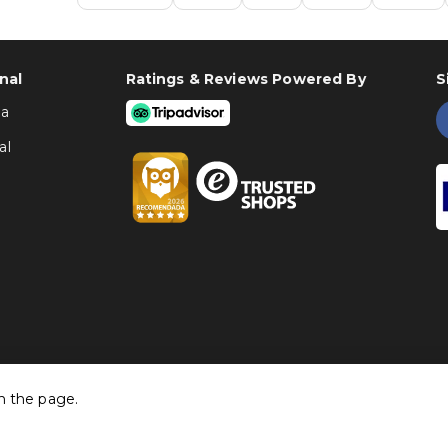
nal
Ratings & Reviews Powered By
S
ha
al
h the page.
©
Traventia.pt