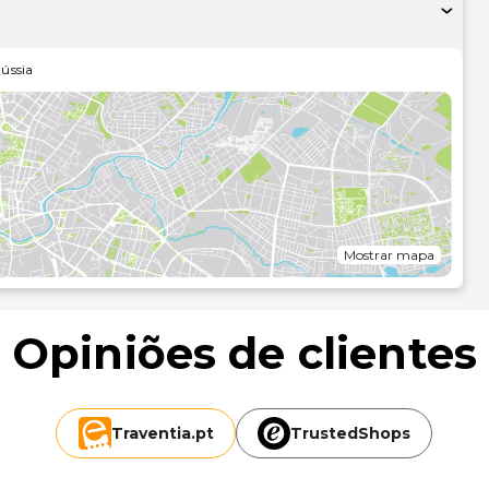
dispor, incluindo internet sem fios grátis. Serviços de
jornais e serviços para casamentos são algumas das
acie o apetite com a deliciosa cozinha internacional no
ússia
 no bar e, quando o tempo o permitir, jantar ao ar livre.
arregar baterias com uma refeição leve. Comece as suas
ffet grátis, servido diariamente entre as 7:00 e as
 center, jornais grátis no lobby e um serviço de limpeza a
etaxa e há
esentadas à 0,1 milha e ao quilómetro mais próximo.
Mostrar mapa
Opiniões de clientes
Traventia.
pt
TrustedShops
 - 23,7 km/14,7 mi