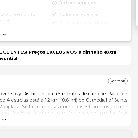
e
Outros serviços
para o aeroporto
Cofre na recepção
onal)
Serviço de lavanderia
Serviço de lavanderia/lavagem
dade
a seco
ade no quarto (em
 CLIENTES! Preços EXCLUSIVOS e dinheiro extra
ecionados)
aventia!
cessível para
rodas
Ver mais
tsovy District), ficará a 5 minutos de carro de Palácio e
Monplaisir..Sinta-se em casa num dos 59 quartos com ar
lano. O acesso à internet sem fios grátis permite-lhe ficar
seleção de canais por cabo. As casas de banho privativas
o. As comodidades incluem ainda um telefone, além de um
antásticas vistas a partir da açoteia e do jardim ou tire