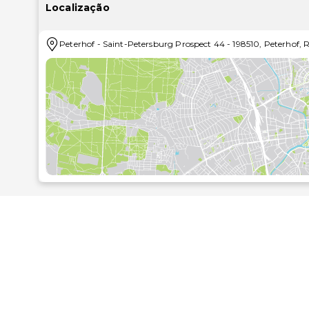
partido das várias comodidades e serviços ao seu 
Localização
concierge, uma loja de presentes/quiosque de 
comodidades adicionais disponíveis neste hotel..S
Peterhof
-
Saint-Petersburg Prospect 44
-
198510
,
Peterhof
,
R
Samson, um este restaurante onde pode tomar um copo
Tem ainda à sua disposição uma cafetaria para rec
manhãs da melhor forma com um pequeno-almoço bu
10:30..As principais comodidades incluem um business
seco. O hotel conta com transporte de/para o aeroporto (disponível 24 horas) mediante uma sobr
estacionamento grátis no local..As distâncias são apr
Jardim Superior - 0,1 km/0,1 mi
Cathedral of Saints Peter and Paul - 0,4 km/0,2 mi
Parque Alexandria - 1,1 km/0,7 mi
Palácio e Jardim de Peterhof - 1,6 km/1 mi
Palácio da Fazenda - 2,2 km/1,4 mi
Palácio de Monplaisir - 2,2 km/1,4 mi
Palácio de Konstantinovsky - 10,1 km/6,3 mi
Pavilhão de Kammenoe - 11,3 km/7 mi
Mosteiro de São Sérgio - 11,5 km/7,2 mi
Palácio de Ropsha - 22,2 km/13,8 mi
Museu da História e da Tecnologia de Kirovsky Zavod
Parque Petrovsky - 31,4 km/19,5 mi