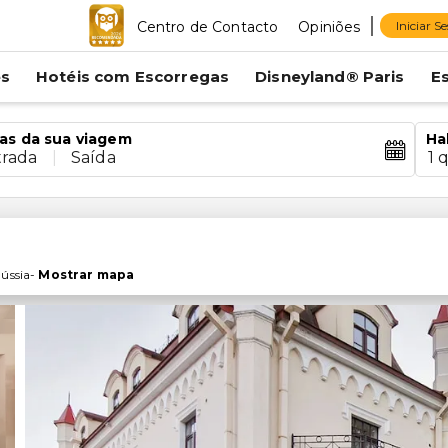
Centro de Contacto
Opiniões
Iniciar S
es
Hotéis com Escorregas
Disneyland® Paris
E
as da sua viagem
Ha
trada
|
Saída
1 
ússia
-
Mostrar mapa