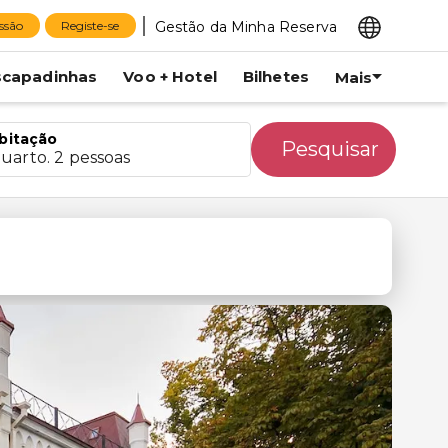
Gestão da Minha Reserva
essão
Registe-se
scapadinhas
Voo + Hotel
Bilhetes
Mais
bitação
Pesquisar
quarto. 2 pessoas