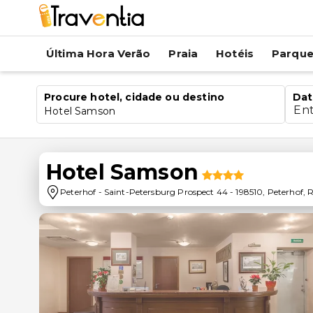
Última Hora Verão
Praia
Hotéis
Parqu
Procure hotel, cidade ou destino
Dat
En
Hotel Samson
Hotel Samson
Peterhof
-
Saint-Petersburg Prospect 44
-
198510
,
Peterhof
,
R