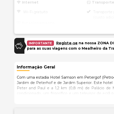
Internet
Transport
Wi-Fi gratuito
Transporte 
(custo adici
Estacionamento
Acessibili
Estacionamento gratuito
Acessibilid
Registe-se
na nossa ZONA DE
IMPORTANTE
quartos sel
Instalações
para as suas viagens com o Mealheiro da Tr
Recepção a
Caixa multibanco/serviços
cadeira de 
bancários
Informação Geral
Com uma estadia Hotel Samson em Petergof (Petrodvor
Jardim de Peterhof e de Jardim Superior. Este hotel de 4 estrelas está a 1,2 km (0,8 mi) de Cathedral of Saints
Peter and Paul e a 1,2 km (0,8 mi) de Palácio de 
condicionado, um frigorífico e um televisor de ecrã p
sempre em contacto. Ao final do dia, assista a uma 
têm artigos de higiene grátis e secadores de cabel
cofre-forte e de uma mesa de escritório..Contemple f