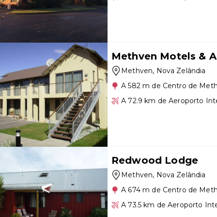
Methven Motels & 
Methven
, Nova Zelândia
A 582 m de Centro de Met
A 72.9 km de Aeroporto Int
Redwood Lodge
Methven
, Nova Zelândia
A 674 m de Centro de Met
A 73.5 km de Aeroporto Int