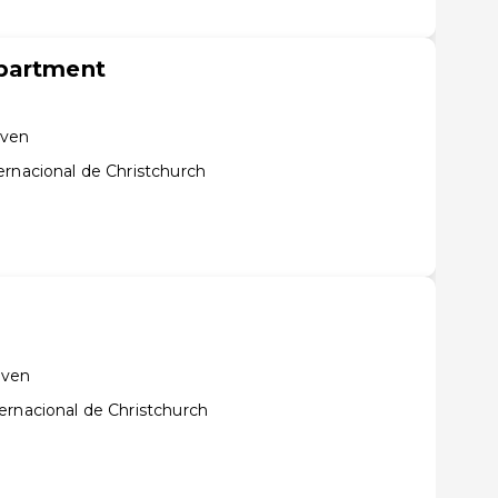
partment
hven
ernacional de Christchurch
hven
ernacional de Christchurch