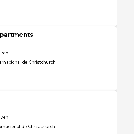
Apartments
hven
ernacional de Christchurch
hven
ernacional de Christchurch