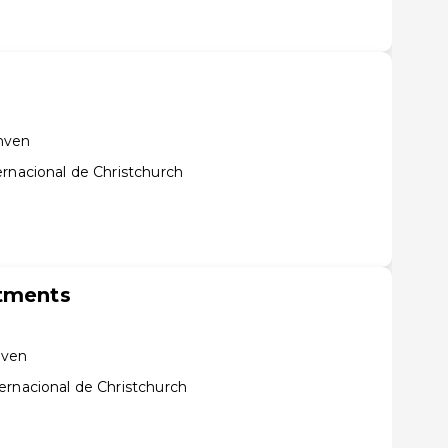
hven
rnacional de Christchurch
rtments
hven
ernacional de Christchurch