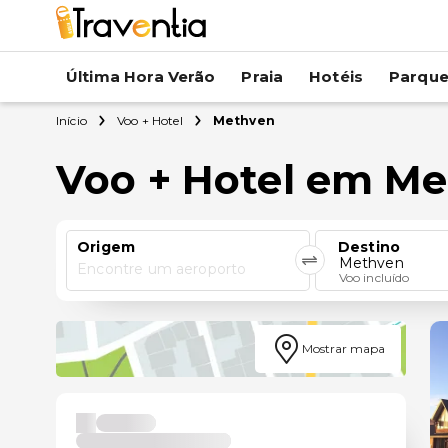
Última Hora Verão
Praia
Hotéis
Parqu
Início
Voo + Hotel
Methven
Voo + Hotel em M
Origem
Destino
Methven
Encontre um aeroporto
Voo incluído
Mostrar mapa