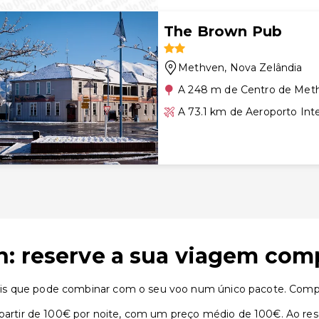
The Brown Pub
Methven
, Nova Zelândia
A 248 m de Centro de Met
A 73.1 km de Aeroporto Inte
: reserve a sua viagem com
is que pode combinar com o seu voo num único pacote. Compar
tir de 100€ por noite, com um preço médio de 100€. Ao rese