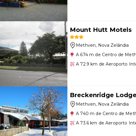
Mount Hutt Motels
Methven
, Nova Zelândia
A 674 m de Centro de Met
A 72.9 km de Aeroporto Int
Breckenridge Lodg
Methven
, Nova Zelândia
A 740 m de Centro de Met
A 73.6 km de Aeroporto Int