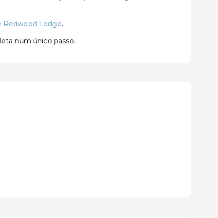
e
Redwood Lodge
.
pleta num único passo.