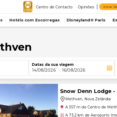
Centro de Contacto
Opiniões
Iniciar S
es
Hotéis com Escorregas
Disneyland® Paris
E
ethven
Datas da sua viagem
14/08/2026
|
16/08/2026
Snow Denn Lodge - 
Methven
, Nova Zelândia
A 357 m de Centro de Met
A 73.2 km de Aeroporto Int