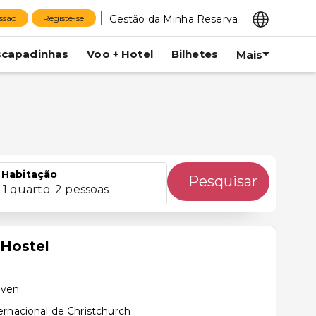
Gestão da Minha Reserva
essão
Registe-se
scapadinhas
Voo + Hotel
Bilhetes
Mais
Habitação
Pesquisar
1 quarto. 2 pessoas
Hostel
hven
ernacional de Christchurch