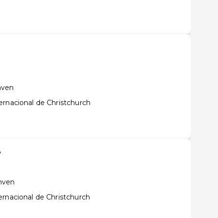
hven
ernacional de Christchurch
e
hven
ernacional de Christchurch