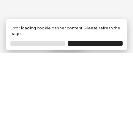
Error loading cookie banner content. Please refresh the
page.
Filtrar
Empresa
Quem somos?
Opiniões de Clientes
Aviso Legal
Condições Gerais
Politica de Privacidade