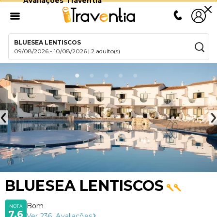
Avaliações Traventia
BLUESEA LENTISCOS
09/08/2026
-
10/08/2026
|
2 adulto(s)
BLUESEA LENTISCOS
Bom
NOTA
7,6
Ver
236
Avaliações