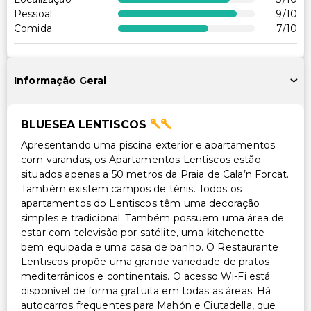
Recepção acessível para cadeira de rodas
Pessoal
9
/10
Restaurante no local acessível para cadeira de rodas
Comida
7
/10
Estacionamento acessível para cadeira de rodas
Outros serviços
Informação Geral
Cofre na recepção
Equipa multilíngue
BLUESEA LENTISCOS
Serviço de lavanderia
Apresentando uma piscina exterior e apartamentos
com varandas, os Apartamentos Lentiscos estão
situados apenas a 50 metros da Praia de Cala’n Forcat.
Também existem campos de ténis. Todos os
apartamentos do Lentiscos têm uma decoração
simples e tradicional. Também possuem uma área de
estar com televisão por satélite, uma kitchenette
bem equipada e uma casa de banho. O Restaurante
Lentiscos propõe uma grande variedade de pratos
mediterrânicos e continentais. O acesso Wi-Fi está
disponível de forma gratuita em todas as áreas. Há
autocarros frequentes para Mahón e Ciutadella, que