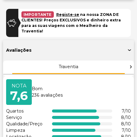
Estacionamento
Estacionamento gratuito
IMPORTANTE
Registe-se
na nossa ZONA DE
CLIENTES! Preços EXCLUSIVOS e dinheiro extra
Estacionamento gratuito nas proximidades
para as suas viagens com o Mealheiro da
Traventia!
Piscina e Bem-estar
Piscina ao ar livre sazonal
Avaliações
Piscina infantil
Traventia
Instalações
Piscina
NOTA
Bom
Caixa multibanco/serviços bancários
7,6
236
avaliações
Transporte
Quartos
7
/10
Transporte para o aeroporto (custo adicional)
Serviço
8
/10
Qualidade/Preço
8
/10
Acessibilidade
Limpeza
7
/10
Localização
8
/10