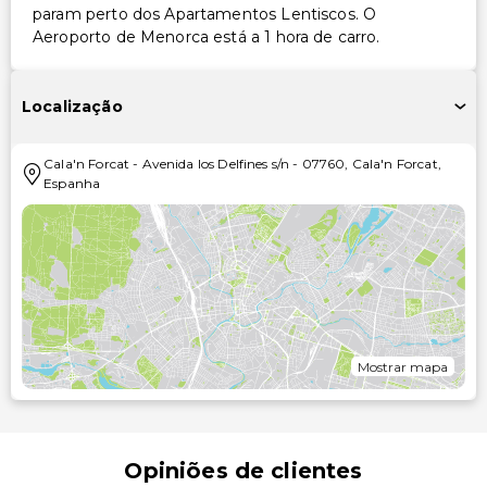
param perto dos Apartamentos Lentiscos. O
Aeroporto de Menorca está a 1 hora de carro.
Localização
Cala'n Forcat
-
Avenida los Delfines s/n
-
07760
,
Cala'n Forcat
,
Espanha
Mostrar mapa
Opiniões de clientes