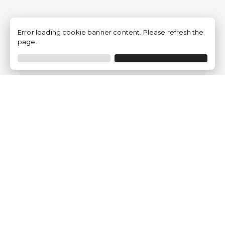
Error loading cookie banner content. Please refresh the
page.
Empresa
Quem somos?
Opiniões de Clientes
Aviso Legal
Condições Gerais
Politica de Privacidade
Política de Cookies