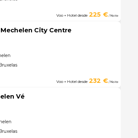
225 €
Voo + Hotel desde
/ Noite
 Mechelen City Centre
helen
Bruxelas
232 €
Voo + Hotel desde
/ Noite
elen Vé
helen
Bruxelas