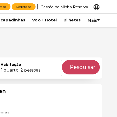
Gestão da Minha Reserva
essão
Registe-se
scapadinhas
Voo + Hotel
Bilhetes
Mais
Habitação
Pesquisar
1 quarto. 2 pessoas
en
helen