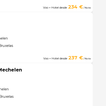
234 €
Voo + Hotel desde
/ Noite
helen
Bruxelas
237 €
Voo + Hotel desde
/ Noite
 Mechelen
helen
Bruxelas