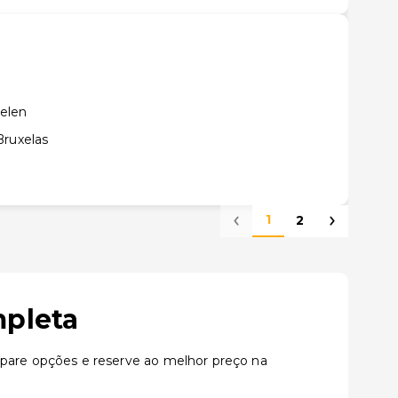
elen
Bruxelas
1
2
mpleta
are opções e reserve ao melhor preço na