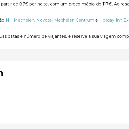
rtir de 87€ por noite, com um preço médio de 117€. Ao reser
são
NH Mechelen
,
Novotel Mechelen Centrum
e
Holiday Inn E
 suas datas e número de viajantes, e reserve a sua viagem com
n