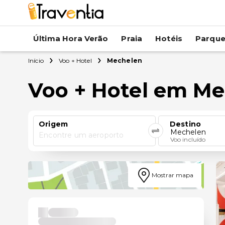
Última Hora Verão
Praia
Hotéis
Parqu
Início
Voo + Hotel
Mechelen
Voo + Hotel em M
Origem
Destino
Mechelen
Encontre um aeroporto
Voo incluído
Mostrar mapa