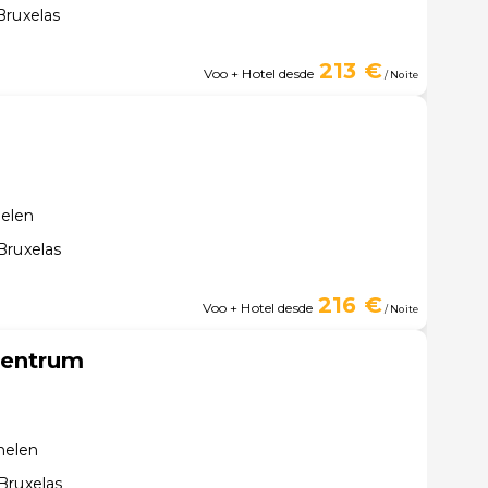
Bruxelas
213 €
Voo + Hotel desde
/ Noite
elen
Bruxelas
216 €
Voo + Hotel desde
/ Noite
Centrum
helen
Bruxelas