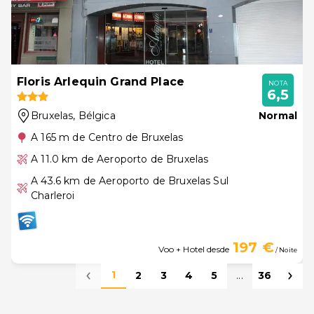
Floris Arlequin Grand Place
NOTA
6,5
Bruxelas
, Bélgica
Normal
A 165 m de Centro de Bruxelas
A 11.0 km de Aeroporto de Bruxelas
A 43.6 km de Aeroporto de Bruxelas Sul
Charleroi
197 €
Voo + Hotel desde
/ Noite
1
2
3
4
5
...
36