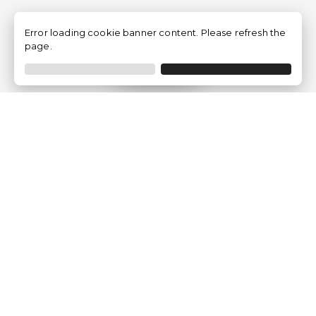
Error loading cookie banner content. Please refresh the
page.
Filtrar
Empresa
Quem somos?
Opiniões de Clientes
Aviso Legal
Condições Gerais
Politica de Privacidade
Política de Cookies