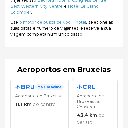
viajantes são
Bedford Hotel & Congress Centre
,
Best Western City Centre
e
Hotel Le Grand
Colombier
.
Use
o motor de busca de voo + hotel
, selecione as
suas datas e número de viajantes, e reserve a sua
viagem completa num único passo.
Aeroportos em Bruxelas
BRU
CRL
Mais próximo
Aeroporto de Bruxelas
Aeroporto de
Bruxelas Sul
11.1
km
do centro
Charleroi
43.4
km
do
centro