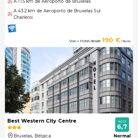
A 11.5 km de Aeroporto de Bruxelas
A 43.2 km de Aeroporto de Bruxelas Sul
Charleroi
190 €
Voo + Hotel desde
/ Noite
Best Western City Centre
NOTA
6,7
Bruxelas
, Bélgica
Normal