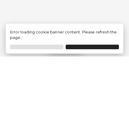
Error loading cookie banner content. Please refresh the
page.
Filtrar
Empresa
Quem somos?
Opiniões de Clientes
Aviso Legal
Condições Gerais