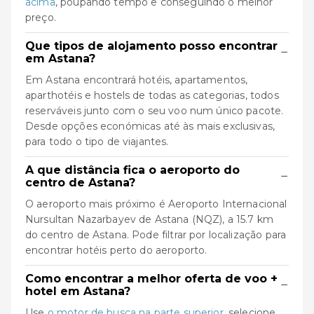
acima
, poupando tempo e conseguindo o melhor
preço.
Que tipos de alojamento posso encontrar
−
em Astana?
Em Astana encontrará hotéis, apartamentos,
aparthotéis e hostels de todas as categorias, todos
reserváveis junto com o seu voo num único pacote.
Desde opções económicas até às mais exclusivas,
para todo o tipo de viajantes.
A que distância fica o aeroporto do
−
centro de Astana?
O aeroporto mais próximo é Aeroporto Internacional
Nursultan Nazarbayev de Astana (NQZ), a 15.7 km
do centro de Astana. Pode filtrar por localização para
encontrar hotéis perto do aeroporto.
Como encontrar a melhor oferta de voo +
−
hotel em Astana?
Use
o motor de busca na parte superior
, selecione