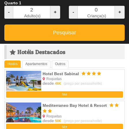
Quarto 1
-
+
-
+
Adulto(s)
Criança(s)
Pesquisar
Hotéis Destacados
Hotéis
Apartamentos
Outros
Hotel Best Sabinal
Roquetas
desde
46€
(preço por pessoa/noite)
Ver
Mediterraneo Bay Hotel & Resort
Roquetas
desde
50€
(preço por pessoa/noite)
Ver