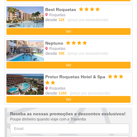
Best Roquetas
Roquetas
desde
32€
(preço por pessoa/noite)
Ver
Neptuno
Roquetas
desde
39€
(preço por pessoa/noite)
Ver
Protur Roquetas Hotel & Spa
Roquetas
desde
126€
(preço por pessoa/noite)
Ver
Receba as nossas promoções e descontos exclusivos!
Poupe dinheiro quando viaje com a Traventia