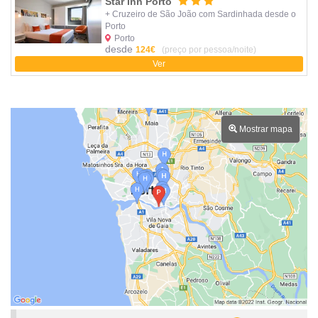
Star Inn Porto
+ Cruzeiro de São João com Sardinhada desde o
Porto
Porto
desde
124€
(preço por pessoa/noite)
Ver
Mostrar mapa