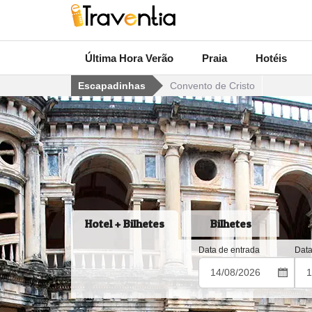
Última Hora Verão
Praia
Hotéis
Escapadinhas
Convento de Cristo
Hotel + Bilhetes
Bilhetes
Data de entrada
Data