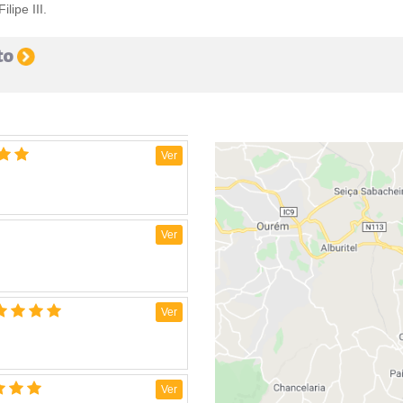
lipe III.
sto
Ver
Ver
Ver
Ver