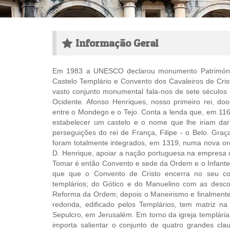
Informação Geral
Em 1983 a UNESCO declarou monumento Património 
Castelo Templário e Convento dos Cavaleiros de Cris
vasto conjunto monumental fala-nos de sete séculos 
Ocidente. Afonso Henriques, nosso primeiro rei, d
entre o Mondego e o Tejo. Conta a lenda que, em 11
estabelecer um castelo e o nome que lhe iriam da
perseguições do rei de França, Filipe - o Belo. Graç
foram totalmente integrados, em 1319, numa nova orde
D. Henrique, apoiar a nação portuguesa na empresa 
Tomar é então Convento e sede da Ordem e o Infante
que que o Convento de Cristo encerra no seu con
templários; do Gótico e do Manuelino com as desc
Reforma da Ordem; depois o Maneirismo e finalmente
redonda, edificado pelos Templários, tem matriz na
Sepulcro, em Jerusalém. Em torno da igreja templári
importa salientar o conjunto de quatro grandes c