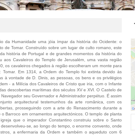
da Humanidade uma jóia ímpar da história do Ocidente: o
to de Tomar. Construído sobre um lugar de culto romano, este
da história de Portugal e de grandes momentos da história do
oou aos Cavaleiros do Templo de Jerusalém, uma vasta região
60, os cavaleiros chegados à região escolheram um monte para
r: Tomar. Em 1314, a Ordem do Templo foi extinta devido às
as à vontade de D. Dinis, as pessoas, os bens e os privilégios
m - a Milícia dos Cavaleiros de Cristo que iria, com o Infante
das descobertas marítimas dos séculos XV e XVI. O Castelo de
 Navegador seu Governador e Administrador perpétuo. É assim
junto arquitectural testemunhos da arte românica, com os
obertas, prosseguindo com a arte do Renascimento durante a
 o Barroco em ornamentos arquitectónicos. O templo de planta
 igreja que o imperador Constantino construiu sobre o Santo
a desenvolveu-se, ao longo do tempo, o enorme convento, onde
laustros, a enfermaria da Ordem e também o aqueduto com 6