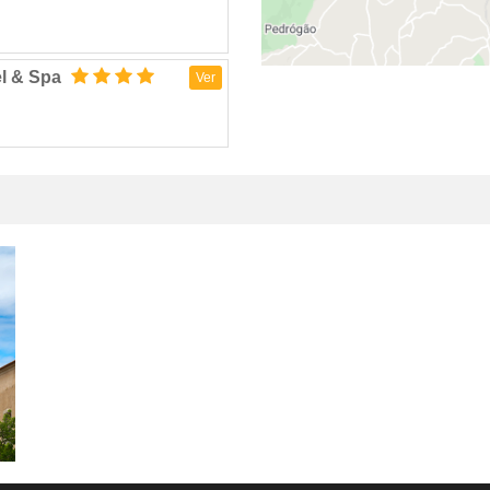
el & Spa
Ver