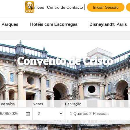
Iniciar Sessão
Opiniões
Centro de Contacto
Parques
Hotéis com Escorregas
Disneyland® Paris
Convento de Cristo
 de saída
Noites
Habitação