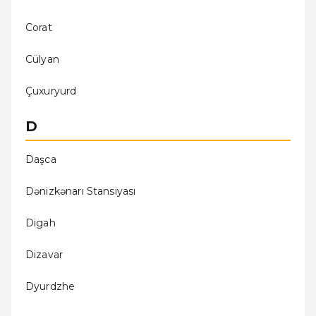
Corat
Cülyan
Çuxuryurd
D
Daşca
Dǝnizkǝnarı Stansiyası
Digah
Dizavar
Dyurdzhe