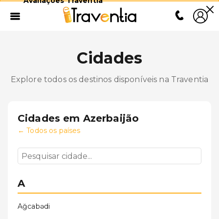
Avaliações Traventia
Cidades
Explore todos os destinos disponíveis na Traventia
Cidades em
Azerbaijão
←
Todos os países
A
Ağcabǝdi