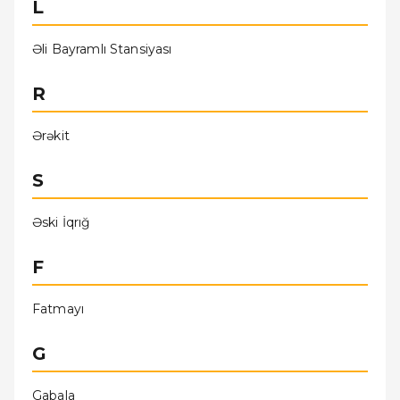
L
Əli Bayramlı Stansiyası
R
Ərǝkit
S
Əski İqrığ
F
Fatmayı
G
Gabala