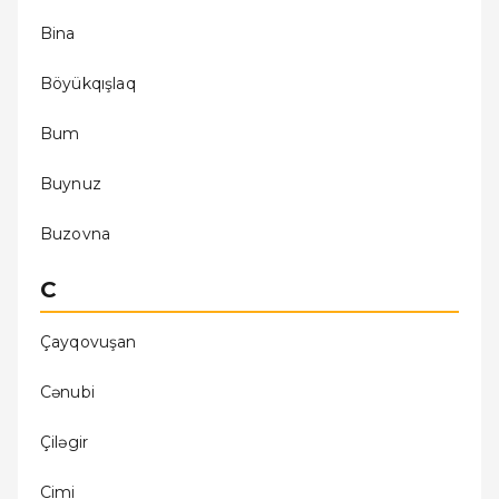
Bina
Böyükqışlaq
Bum
Buynuz
Buzovna
C
Çayqovuşan
Cǝnubi
Çilǝgir
Cimi