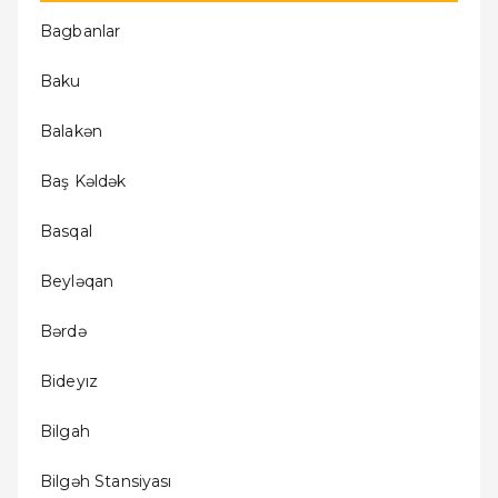
Bagbanlar
Baku
Balakǝn
Baş Kǝldǝk
Basqal
Beylǝqan
Bǝrdǝ
Bideyız
Bilgah
Bilgǝh Stansiyası