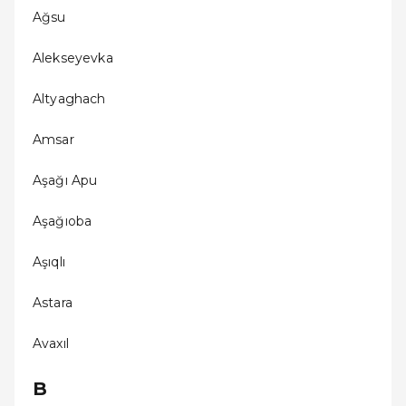
Ağsu
Alekseyevka
Altyaghach
Amsar
Aşağı Apu
Aşağıoba
Aşıqlı
Astara
Avaxıl
B