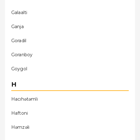
Galaalti
Ganja
Goradil
Goranboy
Goygol
H
Hacıhǝtǝmli
Haftoni
Hǝmzǝli