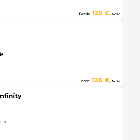
125 €
Desde
/ Noite
le
126 €
Desde
/ Noite
nfinity
lle