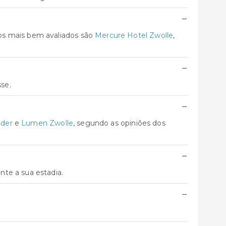
−
os mais bem avaliados são
Mercure Hotel Zwolle
,
−
sse.
−
dder
e
Lumen Zwolle
, segundo as opiniões dos
−
te a sua estadia.
−