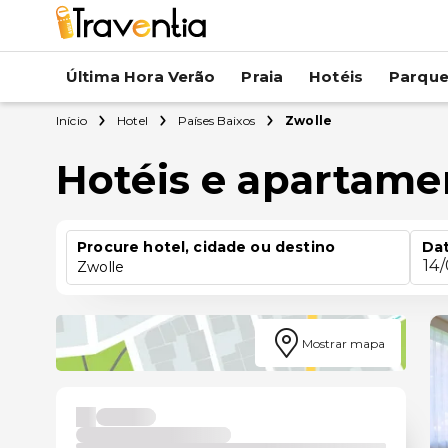
Última Hora Verão
Praia
Hotéis
Parqu
Início
Hotel
Países Baixos
Zwolle
Hotéis e apartame
Procure hotel, cidade ou destino
Dat
14
Zwolle
Mostrar mapa