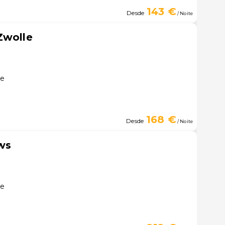
143 €
Desde
/ Noite
Zwolle
le
168 €
Desde
/ Noite
ws
le