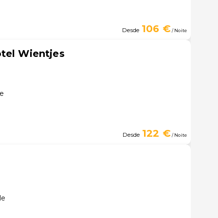
106 €
Desde
/ Noite
tel Wientjes
le
122 €
Desde
/ Noite
le