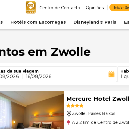
Centro de Contacto
Opiniões
Iniciar S
es
Hotéis com Escorregas
Disneyland® Paris
E
ntos em Zwolle
as da sua viagem
Hab
/08/2026
|
16/08/2026
1 q
Mercure Hotel Zwol
Zwolle
, Países Baixos
A 2.2 km de Centro de Zwol