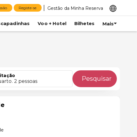
Gestão da Minha Reserva
essão
Registe-se
scapadinhas
Voo + Hotel
Bilhetes
Mais
itação
Pesquisar
uarto. 2 pessoas
le
le