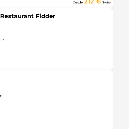
212 €
Desde
/ Noite
Restaurant Fidder
le
le