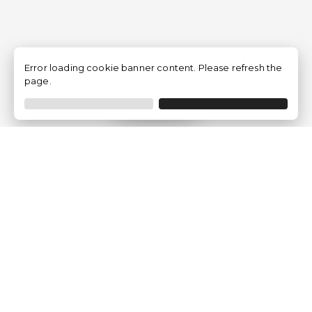
Error loading cookie banner content. Please refresh the
page.
Filtrar
Empresa
Quem somos?
Opiniões de Clientes
Aviso Legal
Condições Gerais