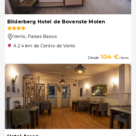
Bilderberg Hotel de Bovenste Molen
Venlo
, Países Baixos
A 2.4 km de Centro de Venlo
104 €
Desde
/ Noite