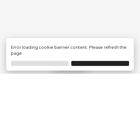
Error loading cookie banner content. Please refresh the
page.
Filtrar
Empresa
Quem somos?
Opiniões de Clientes
Aviso Legal