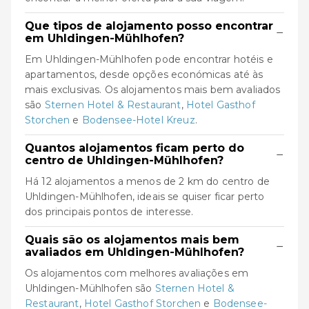
Que tipos de alojamento posso encontrar
−
em Uhldingen-Mühlhofen?
Em Uhldingen-Mühlhofen pode encontrar hotéis e
apartamentos, desde opções económicas até às
mais exclusivas. Os alojamentos mais bem avaliados
são
Sternen Hotel & Restaurant
,
Hotel Gasthof
Storchen
e
Bodensee-Hotel Kreuz
.
Quantos alojamentos ficam perto do
−
centro de Uhldingen-Mühlhofen?
Há 12 alojamentos a menos de 2 km do centro de
Uhldingen-Mühlhofen, ideais se quiser ficar perto
dos principais pontos de interesse.
Quais são os alojamentos mais bem
−
avaliados em Uhldingen-Mühlhofen?
Os alojamentos com melhores avaliações em
Uhldingen-Mühlhofen são
Sternen Hotel &
Restaurant
,
Hotel Gasthof Storchen
e
Bodensee-