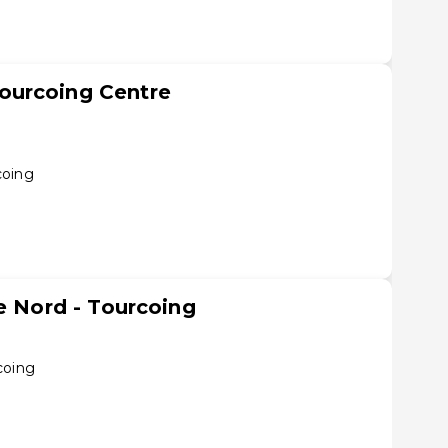
ourcoing Centre
coing
e Nord - Tourcoing
coing