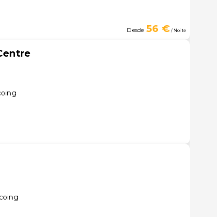
56 €
Desde
/ Noite
 Centre
coing
coing