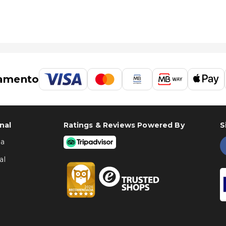
amento
nal
Ratings & Reviews Powered By
S
ha
al