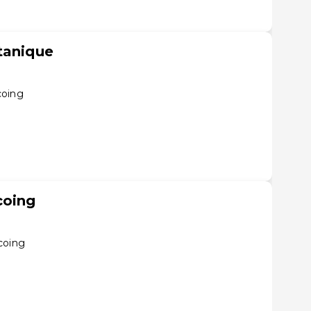
tanique
coing
coing
coing