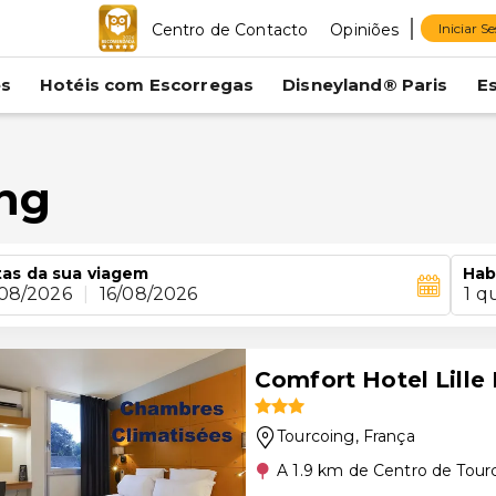
Centro de Contacto
Opiniões
Iniciar S
es
Hotéis com Escorregas
Disneyland® Paris
E
ng
as da sua viagem
Hab
/08/2026
|
16/08/2026
1 q
Comfort Hotel Lille
Tourcoing
, França
A 1.9 km de Centro de Tour