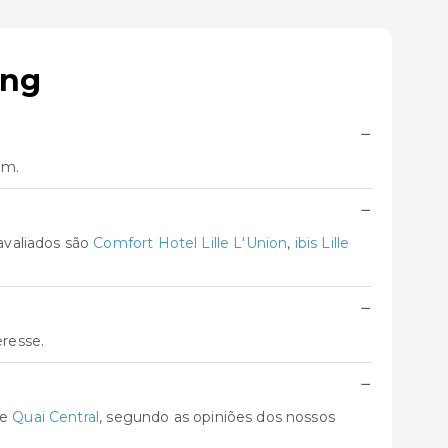
ing
−
em.
−
avaliados são
Comfort Hotel Lille L'Union
,
ibis Lille
−
eresse.
−
e
Quai Central
, segundo as opiniões dos nossos