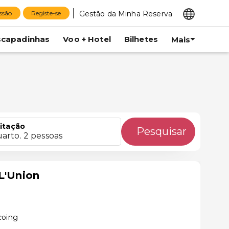
Gestão da Minha Reserva
essão
Registe-se
scapadinhas
Voo + Hotel
Bilhetes
Mais
itação
Pesquisar
uarto. 2 pessoas
 L'Union
coing