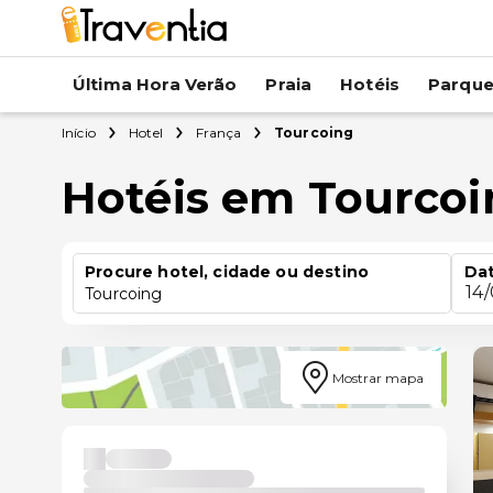
Última Hora Verão
Praia
Hotéis
Parqu
Início
Hotel
França
Tourcoing
Hotéis em Tourcoi
Procure hotel, cidade ou destino
Dat
14
Tourcoing
Mostrar mapa