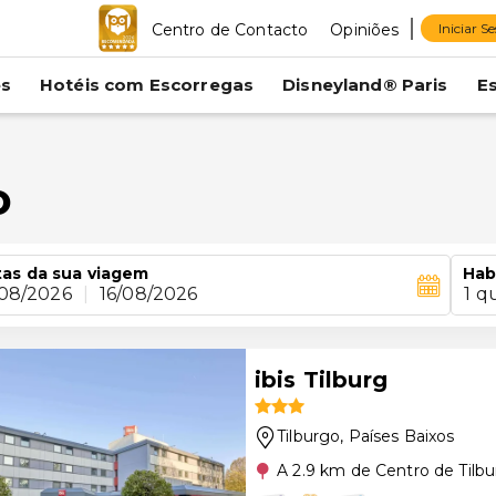
Centro de Contacto
Opiniões
Iniciar S
es
Hotéis com Escorregas
Disneyland® Paris
E
o
as da sua viagem
Hab
/08/2026
|
16/08/2026
1 q
ibis Tilburg
Tilburgo
, Países Baixos
A 2.9 km de Centro de Tilb