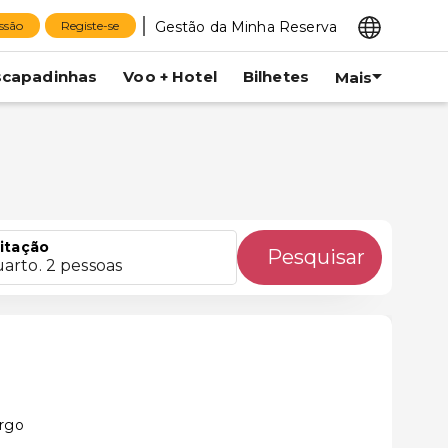
Gestão da Minha Reserva
essão
Registe-se
scapadinhas
Voo + Hotel
Bilhetes
Mais
itação
Pesquisar
uarto. 2 pessoas
urgo