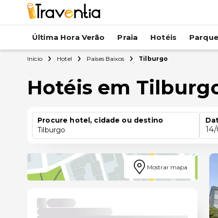
Última Hora Verão
Praia
Hotéis
Parqu
Início
Hotel
Países Baixos
Tilburgo
Hotéis em Tilburg
Procure hotel, cidade ou destino
Dat
14
Tilburgo
Mostrar mapa