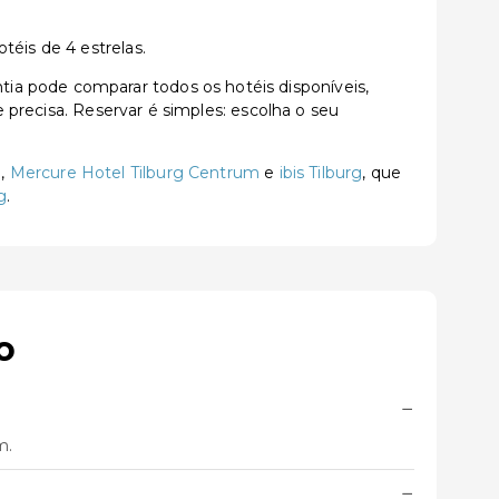
téis de 4 estrelas.
ia pode comparar todos os hotéis disponíveis,
e precisa. Reservar é simples: escolha o seu
g
,
Mercure Hotel Tilburg Centrum
e
ibis Tilburg
, que
rg
.
o
−
m.
−