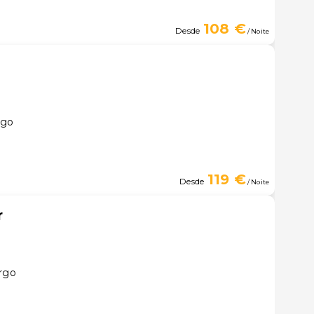
108 €
Desde
/ Noite
rgo
119 €
Desde
/ Noite
r
urgo