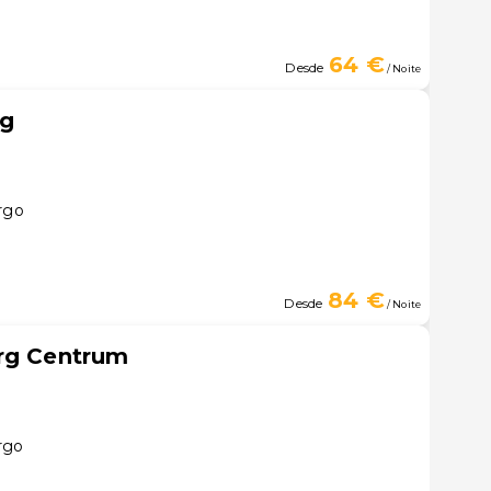
64 €
Desde
/ Noite
rg
rgo
84 €
Desde
/ Noite
urg Centrum
rgo