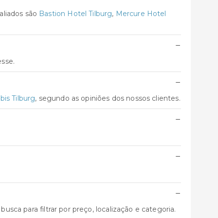
aliados são
Bastion Hotel Tilburg
,
Mercure Hotel
−
esse.
−
ibis Tilburg
, segundo as opiniões dos nossos clientes.
−
−
−
usca para filtrar por preço, localização e categoria.