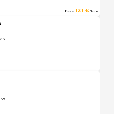
121 €
Desde
/ Noite
o
doo
doo