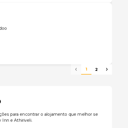
ddoo
1
2
o
ações para encontrar o alojamento que melhor se
nn e Athiriveli.