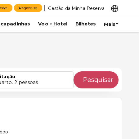
Gestão da Minha Reserva
essão
Registe-se
scapadinhas
Voo + Hotel
Bilhetes
Mais
itação
Pesquisar
uarto. 2 pessoas
ddoo