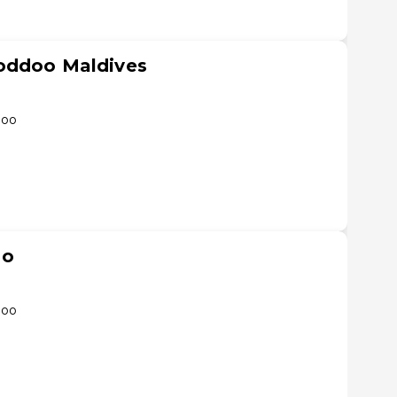
oddoo Maldives
doo
oo
doo