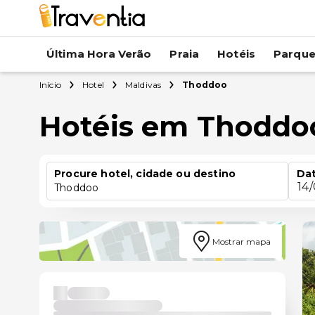
Última Hora Verão
Praia
Hotéis
Parqu
Início
Hotel
Maldivas
Thoddoo
Hotéis em Thoddo
Procure hotel, cidade ou destino
Dat
14
Thoddoo
Mostrar mapa