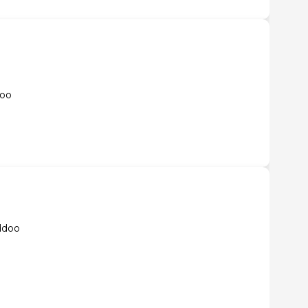
doo
ddoo