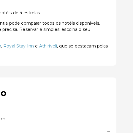
téis de 4 estrelas.
ia pode comparar todos os hotéis disponíveis,
e precisa. Reservar é simples: escolha o seu
o
,
Royal Stay Inn
e
Athiriveli
, que se destacam pelas
oo
−
em.
−