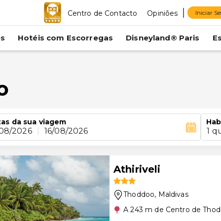
Centro de Contacto
Opiniões
Iniciar S
es
Hotéis com Escorregas
Disneyland® Paris
E
o
as da sua viagem
Hab
/08/2026
|
16/08/2026
1 q
Athiriveli
Thoddoo
, Maldivas
A 243 m de Centro de Tho