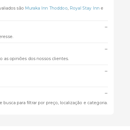
valiados são
Muraka Inn Thoddoo
,
Royal Stay Inn
e
−
eresse.
−
o as opiniões dos nossos clientes.
−
−
usca para filtrar por preço, localização e categoria.