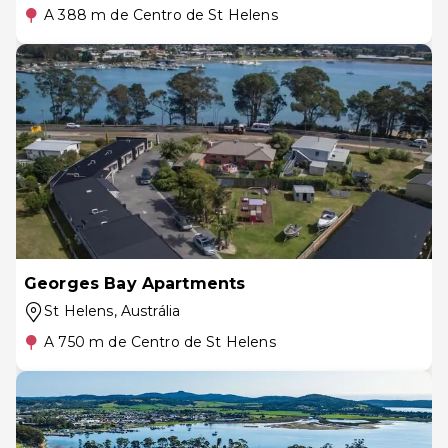
A 388 m de Centro de St Helens
Georges Bay Apartments
St Helens
, Austrália
A 750 m de Centro de St Helens