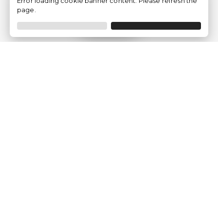
Error loading cookie banner content. Please refresh the
page.
Filtrar
Empresa
Quem somos?
Opiniões de Clientes
Aviso Legal
Condições Gerais
Politica de Privacidade
Política de Cookies
Gerir definições de cookies