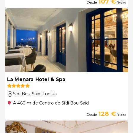
107 €
Desde
/ Noite
La Menara Hotel & Spa
Sidi Bou Saïd
, Tunísia
A 460 m de Centro de Sidi Bou Saïd
128 €
Desde
/ Noite