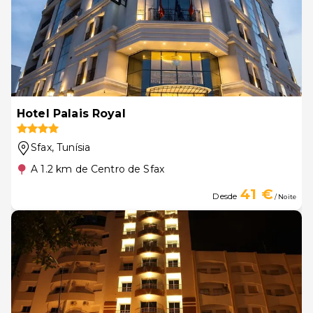
Hotel Palais Royal
Sfax
, Tunísia
A 1.2 km de Centro de Sfax
41 €
Desde
/ Noite