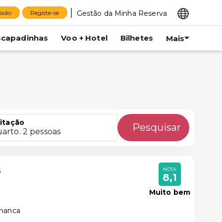
Gestão da Minha Reserva
essão
Registe-se
scapadinhas
Voo + Hotel
Bilhetes
Mais
itação
Pesquisar
uarto. 2 pessoas
s
NOTA
8,1
Muito bem
amanca