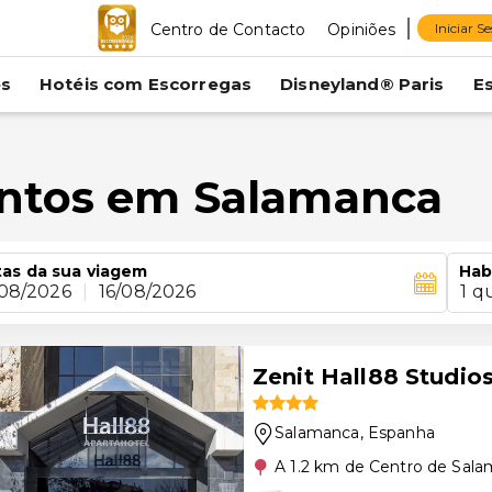
Centro de Contacto
Opiniões
Iniciar S
es
Hotéis com Escorregas
Disneyland® Paris
E
entos em Salamanca
as da sua viagem
Hab
/08/2026
|
16/08/2026
1 q
Zenit Hall88 Studio
Salamanca
, Espanha
A 1.2 km de Centro de Sal