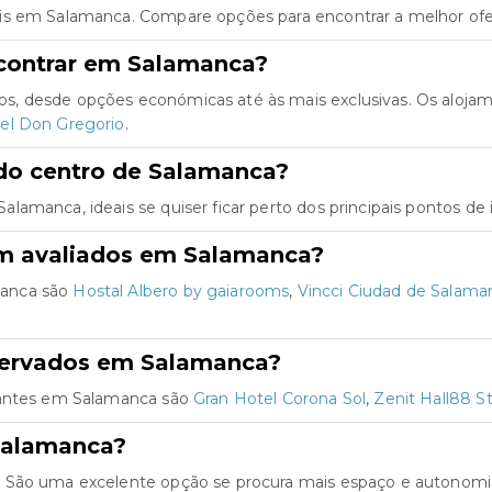
is em Salamanca. Compare opções para encontrar a melhor ofer
contrar em Salamanca?
s, desde opções económicas até às mais exclusivas. Os aloja
el Don Gregorio
.
do centro de Salamanca?
amanca, ideais se quiser ficar perto dos principais pontos de 
em avaliados em Salamanca?
manca são
Hostal Albero by gaiarooms
,
Vincci Ciudad de Salama
eservados em Salamanca?
ajantes em Salamanca são
Gran Hotel Corona Sol
,
Zenit Hall88 S
Salamanca?
 São uma excelente opção se procura mais espaço e autonomia