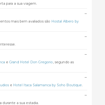
ta para a sua viagem.
−
mentos mais bem avaliados são
Hostal Albero by
−
interesse.
−
nca
e
Grand Hotel Don Gregorio
, segundo as
−
tudios
e
Hotel Itaca Salamanca by Soho Boutique
.
−
 durante a sua estadia.