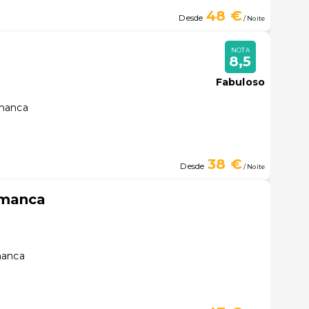
48 €
Desde
/ Noite
NOTA
8,5
Fabuloso
amanca
38 €
Desde
/ Noite
amanca
manca