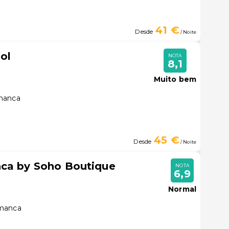
41 €
Desde
/ Noite
ol
NOTA
8,1
Muito bem
amanca
45 €
Desde
/ Noite
nca by Soho Boutique
NOTA
6,9
Normal
amanca