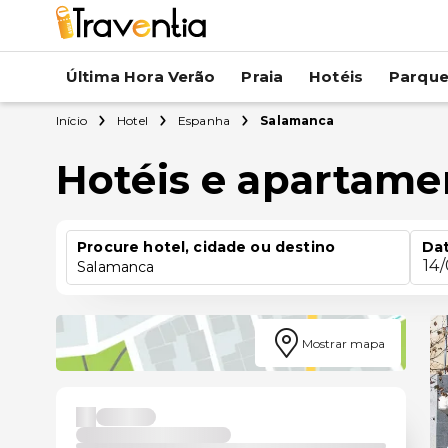
Última Hora Verão
Praia
Hotéis
Parqu
Início
Hotel
Espanha
Salamanca
Hotéis e apartam
Procure hotel, cidade ou destino
Dat
14
Salamanca
Mostrar mapa