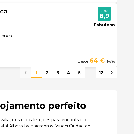
nca
NOTA
8,9
Fabuloso
amanca
64 €
Desde
/ Noite
1
2
3
4
5
...
12
lojamento perfeito
aliações e localizações para encontrar o
tal Albero by gaiarooms, Vincci Ciudad de