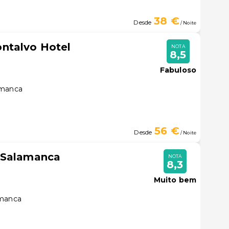
38 €
Desde
/ Noite
ntalvo Hotel
NOTA
8,5
Fabuloso
amanca
56 €
Desde
/ Noite
 Salamanca
NOTA
8,3
Muito bem
amanca