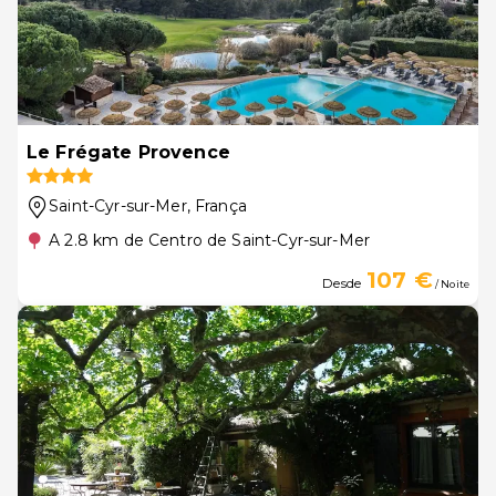
Le Frégate Provence
Saint-Cyr-sur-Mer
, França
A 2.8 km de Centro de Saint-Cyr-sur-Mer
107 €
Desde
/ Noite