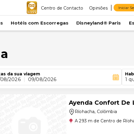
Centro de Contacto
Opiniões
Iniciar S
es
Hotéis com Escorregas
Disneyland® Paris
E
ha
as da sua viagem
Hab
/08/2026
|
09/08/2026
1 q
Ayenda Confort De L
Ríohacha
, Colômbia
A 293 m de Centro de Ríoh