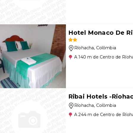
Hotel Monaco De R
Ríohacha
, Colômbia
A 140 m de Centro de Ríoh
Ribai Hotels -Rioha
Ríohacha
, Colômbia
A 244 m de Centro de Ríoh