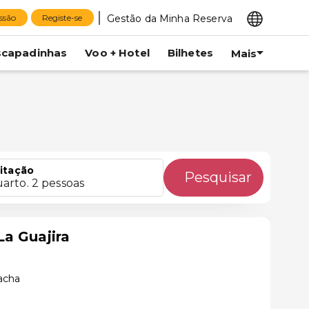
Gestão da Minha Reserva
essão
Registe-se
scapadinhas
Voo + Hotel
Bilhetes
Mais
itação
Pesquisar
uarto. 2 pessoas
a Guajira
acha