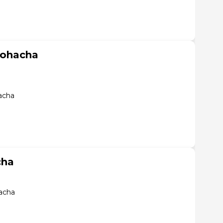
iohacha
acha
cha
acha