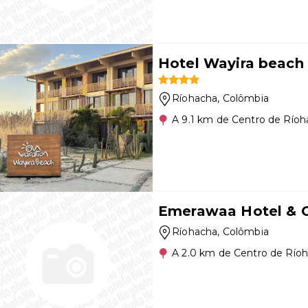
Hotel Wayira beach
Ríohacha
, Colômbia
A 9.1 km de Centro de Río
Emerawaa Hotel & C
Ríohacha
, Colômbia
A 2.0 km de Centro de Río