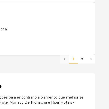
acha
1
2
o
ações para encontrar o alojamento que melhor se
Hotel Monaco De Riohacha e Ribai Hotels -