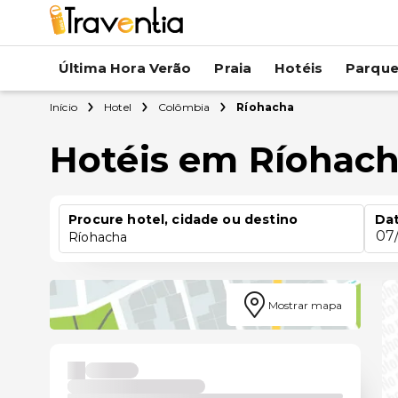
Última Hora Verão
Praia
Hotéis
Parqu
Início
Hotel
Colômbia
Ríohacha
Hotéis em Ríohac
Procure hotel, cidade ou destino
Dat
07
Ríohacha
Mostrar mapa