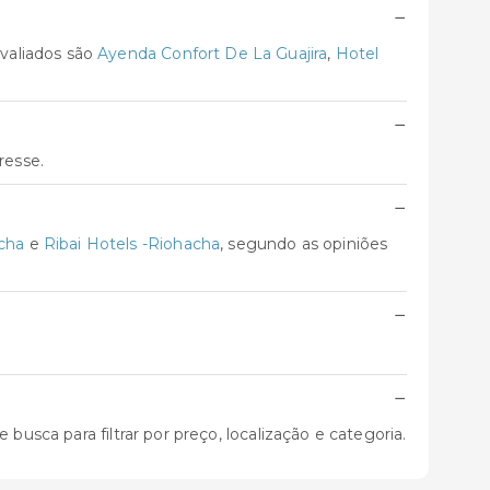
−
valiados são
Ayenda Confort De La Guajira
,
Hotel
−
resse.
−
cha
e
Ribai Hotels -Riohacha
, segundo as opiniões
−
−
busca para filtrar por preço, localização e categoria.