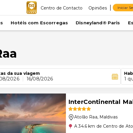
Centro de Contacto
Opiniões
Iniciar S
es
Hotéis com Escorregas
Disneyland® Paris
E
Raa
as da sua viagem
Hab
/08/2026
|
16/08/2026
1 q
InterContinental M
Atolão Raa
, Maldivas
A 34.6 km de Centro de Ato