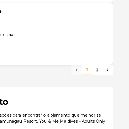
s
lão Raa
1
2
to
izações para encontrar o alojamento que melhor se
aamunagau Resort, You & Me Maldives - Adults Only