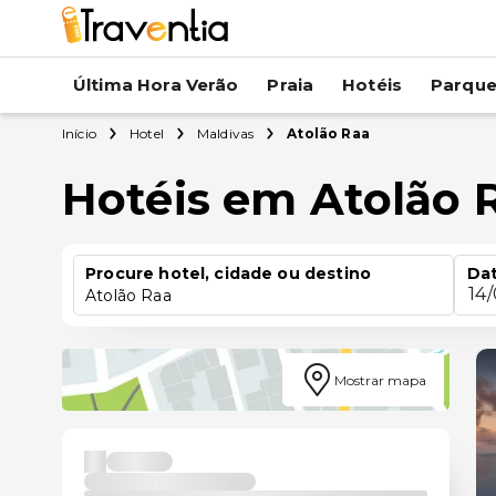
Última Hora Verão
Praia
Hotéis
Parqu
Início
Hotel
Maldivas
Atolão Raa
Hotéis em Atolão 
Procure hotel, cidade ou destino
Dat
14
Atolão Raa
Mostrar mapa