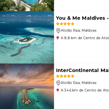
You & Me Maldives -
Atolão Raa
, Maldivas
A 8.8 km de Centro de Ato
InterContinental M
Atolão Raa
, Maldivas
A 34.6 km de Centro de Ato