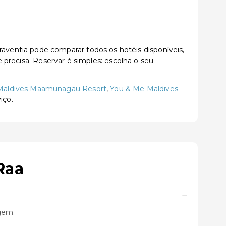
ventia pode comparar todos os hotéis disponíveis,
e precisa. Reservar é simples: escolha o seu
 Maldives Maamunagau Resort
,
You & Me Maldives -
iço.
Raa
−
gem.