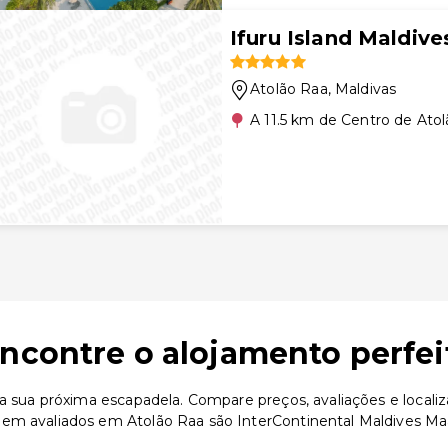
Ifuru Island Maldive
Atolão Raa
, Maldivas
A 11.5 km de Centro de Ato
encontre o alojamento perfei
 a sua próxima escapadela. Compare preços, avaliações e local
bem avaliados em Atolão Raa são InterContinental Maldives M