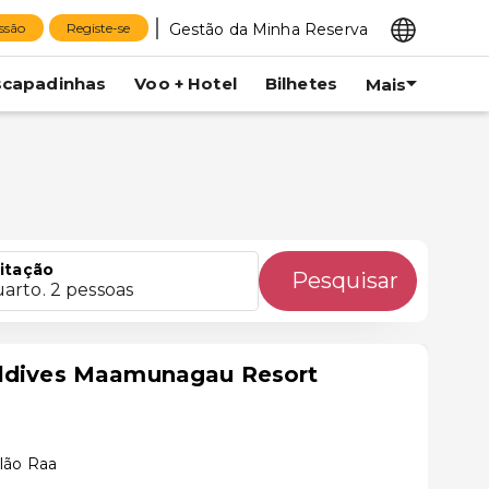
Gestão da Minha Reserva
essão
Registe-se
scapadinhas
Voo + Hotel
Bilhetes
Mais
itação
Pesquisar
uarto. 2 pessoas
aldives Maamunagau Resort
lão Raa