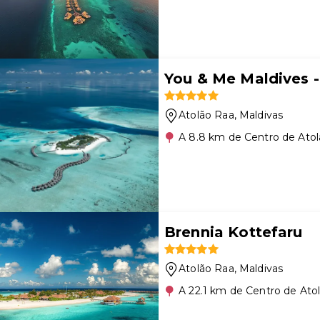
You & Me Maldives -
Atolão Raa
, Maldivas
A 8.8 km de Centro de Ato
Brennia Kottefaru
Atolão Raa
, Maldivas
A 22.1 km de Centro de Ato