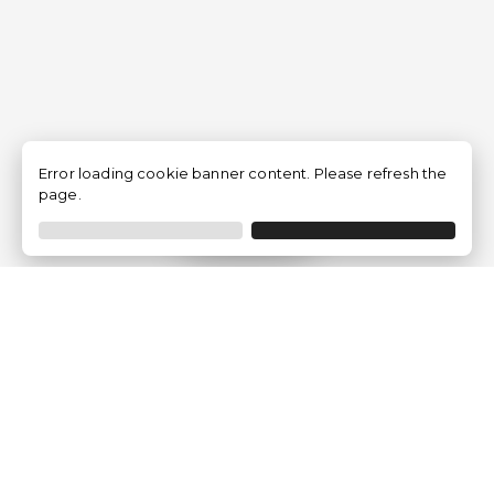
Error loading cookie banner content. Please refresh the
page.
Filtrar
Empresa
Quem somos?
Opiniões de Clientes
Aviso Legal