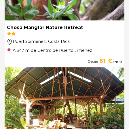
Chosa Manglar Nature Retreat
Puerto Jiménez
, Costa Rica
A 347 m de Centro de Puerto Jiménez
61 €
Desde
/ Noite