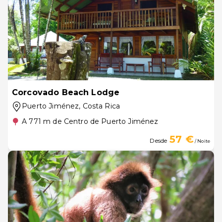
Corcovado Beach Lodge
Puerto Jiménez
, Costa Rica
A 771 m de Centro de Puerto Jiménez
57 €
Desde
/ Noite