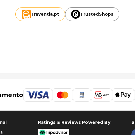
Traventia.
pt
TrustedShops
amento
nal
Ratings & Reviews Powered By
S
ha