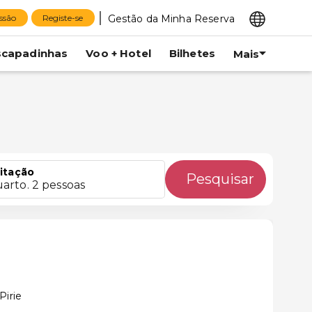
Gestão da Minha Reserva
essão
Registe-se
scapadinhas
Voo + Hotel
Bilhetes
Mais
itação
Pesquisar
uarto. 2 pessoas
Pirie