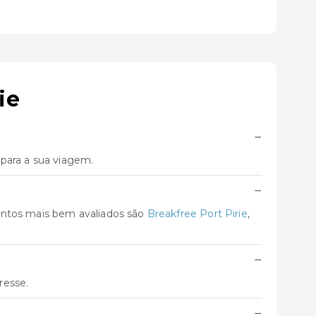
ie
−
para a sua viagem.
−
entos mais bem avaliados são
Breakfree Port Pirie
,
−
resse.
−