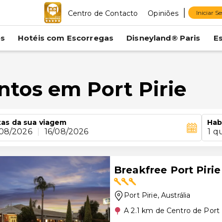
Centro de Contacto
Opiniões
Iniciar S
es
Hotéis com Escorregas
Disneyland® Paris
E
ntos em Port Pirie
as da sua viagem
Hab
/08/2026
|
16/08/2026
1 q
Breakfree Port Pirie
Port Pirie
, Austrália
A 2.1 km de Centro de Port 