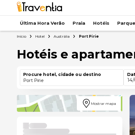
Última Hora Verão
Praia
Hotéis
Parqu
Início
Hotel
Austrália
Port Pirie
Hotéis e apartame
Procure hotel, cidade ou destino
Dat
14
Port Pirie
Mostrar mapa