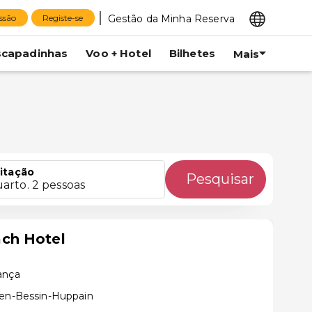
Gestão da Minha Reserva
essão
Registe-se
scapadinhas
Voo + Hotel
Bilhetes
Mais
itação
Pesquisar
uarto. 2 pessoas
ch Hotel
rança
-en-Bessin-Huppain