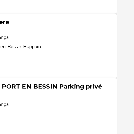
ere
rança
-en-Bessin-Huppain
 PORT EN BESSIN Parking privé
rança