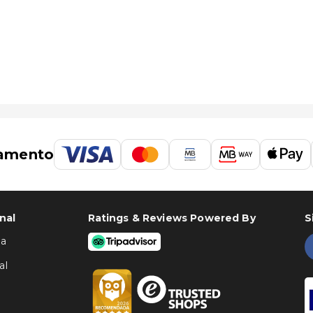
amento
nal
Ratings & Reviews Powered By
S
ha
al