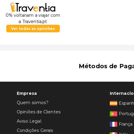
0% voltariam a viajar com
a Traventia.pt
Ver todas as opiniões
Métodos de Pag
Empresa
Internacio
Quem somos?
Espan
Opiniões de Clientes
Portug
Aviso Legal
França
Condições Gerais