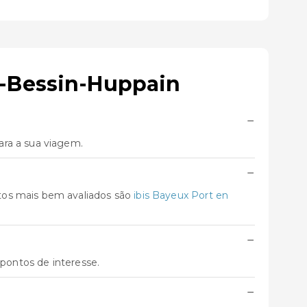
n-Bessin-Huppain
−
ara a sua viagem.
−
tos mais bem avaliados são
ibis Bayeux Port en
−
 pontos de interesse.
−