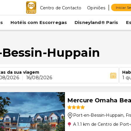
Centro de Contacto
Opiniões
Iniciar S
es
Hotéis com Escorregas
Disneyland® Paris
E
-Bessin-Huppain
as da sua viagem
Hab
/08/2026
|
16/08/2026
1 q
Mercure Omaha Bea
Port-en-Bessin-Huppain
, F
A 1.1 km de Centro de Port