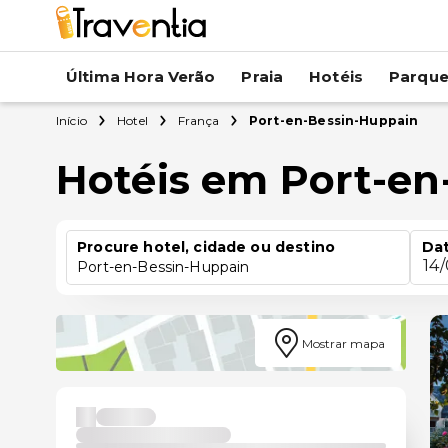
Última Hora Verão
Praia
Hotéis
Parqu
Início
Hotel
França
Port-en-Bessin-Huppain
Hotéis em Port-en
Procure hotel, cidade ou destino
Dat
14
Port-en-Bessin-Huppain
Mostrar mapa