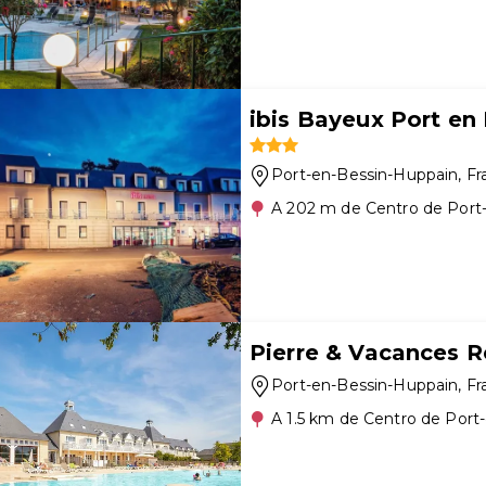
ibis Bayeux Port en
Port-en-Bessin-Huppain
, F
A 202 m de Centro de Port
Pierre & Vacances 
Port-en-Bessin-Huppain
, F
A 1.5 km de Centro de Port