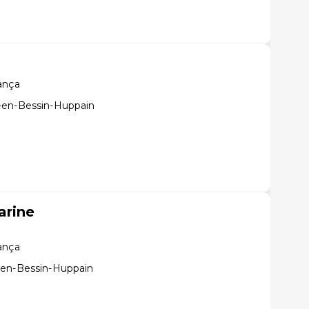
rança
-en-Bessin-Huppain
arine
rança
-en-Bessin-Huppain