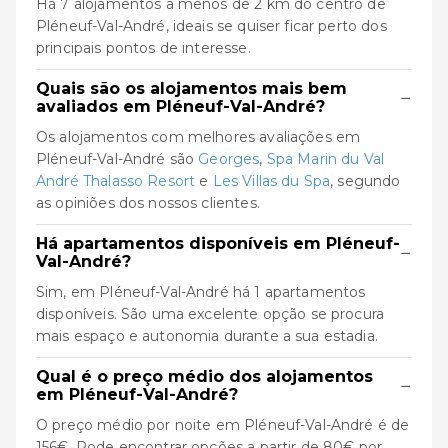
Há 7 alojamentos a menos de 2 km do centro de
Pléneuf-Val-André, ideais se quiser ficar perto dos
principais pontos de interesse.
Quais são os alojamentos mais bem
−
avaliados em Pléneuf-Val-André?
Os alojamentos com melhores avaliações em
Pléneuf-Val-André são
Georges
,
Spa Marin du Val
André Thalasso Resort
e
Les Villas du Spa
, segundo
as opiniões dos nossos clientes.
Há apartamentos disponíveis em Pléneuf-
−
Val-André?
Sim, em Pléneuf-Val-André há 1 apartamentos
disponíveis. São uma excelente opção se procura
mais espaço e autonomia durante a sua estadia.
Qual é o preço médio dos alojamentos
−
em Pléneuf-Val-André?
O preço médio por noite em Pléneuf-Val-André é de
156€. Pode encontrar opções a partir de 80€ por