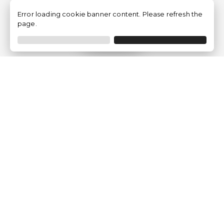
Error loading cookie banner content. Please refresh the
page.
Filtrar
Empresa
Quem somos?
Opiniões de Clientes
Aviso Legal
Condições Gerais
Politica de Privacidade
Política de Cookies
Gerir definições de cookies