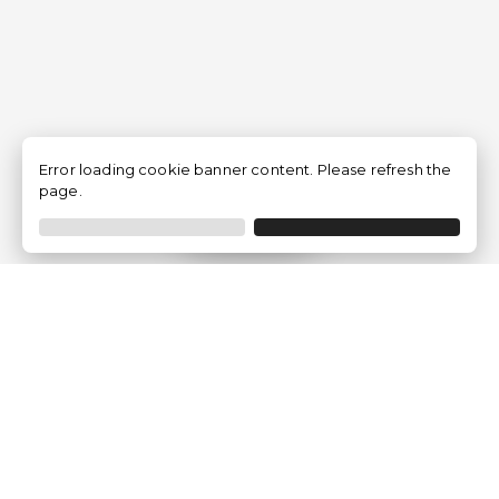
Error loading cookie banner content. Please refresh the
page.
Filtrar
Empresa
Quem somos?
Opiniões de Clientes
Aviso Legal