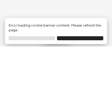
Error loading cookie banner content. Please refresh the
page.
Filtrar
Empresa
Quem somos?
Opiniões de Clientes
Aviso Legal
Condições Gerais