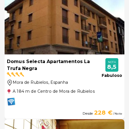
Domus Selecta Apartamentos La
NOTA
8,5
Trufa Negra
Fabuloso
Mora de Rubielos
, Espanha
A 184 m de Centro de Mora de Rubielos
228 €
Desde
/ Noite