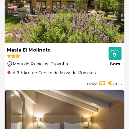
Masía El Molinete
NOTA
7
Mora de Rubielos
, Espanha
Bom
A 9.3 km de Centro de Mora de Rubielos
63 €
Desde
/ Noite