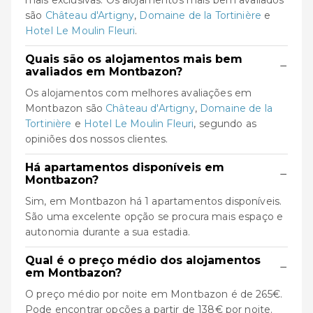
mais exclusivas. Os alojamentos mais bem avaliados
são
Château d'Artigny
,
Domaine de la Tortinière
e
Hotel Le Moulin Fleuri
.
Quais são os alojamentos mais bem
−
avaliados em Montbazon?
Os alojamentos com melhores avaliações em
Montbazon são
Château d'Artigny
,
Domaine de la
Tortinière
e
Hotel Le Moulin Fleuri
, segundo as
opiniões dos nossos clientes.
Há apartamentos disponíveis em
−
Montbazon?
Sim, em Montbazon há 1 apartamentos disponíveis.
São uma excelente opção se procura mais espaço e
autonomia durante a sua estadia.
Qual é o preço médio dos alojamentos
−
em Montbazon?
O preço médio por noite em Montbazon é de 265€.
Pode encontrar opções a partir de 138€ por noite.