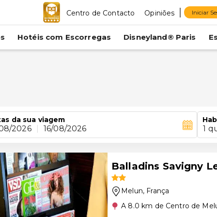
Centro de Contacto
Opiniões
Iniciar S
es
Hotéis com Escorregas
Disneyland® Paris
E
as da sua viagem
Hab
/08/2026
|
16/08/2026
1 q
Balladins Savigny L
Melun
, França
A 8.0 km de Centro de Mel