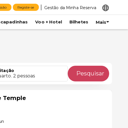
Gestão da Minha Reserva
essão
Registe-se
scapadinhas
Voo + Hotel
Bilhetes
Mais
itação
Pesquisar
uarto. 2 pessoas
e Temple
un