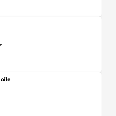
un
oile