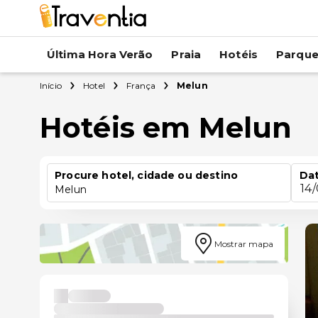
Última Hora Verão
Praia
Hotéis
Parqu
Início
Hotel
França
Melun
Hotéis em Melun
Procure hotel, cidade ou destino
Dat
14
Melun
Mostrar mapa