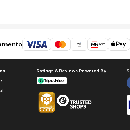
amento
nal
Ratings & Reviews Powered By
S
ha
al