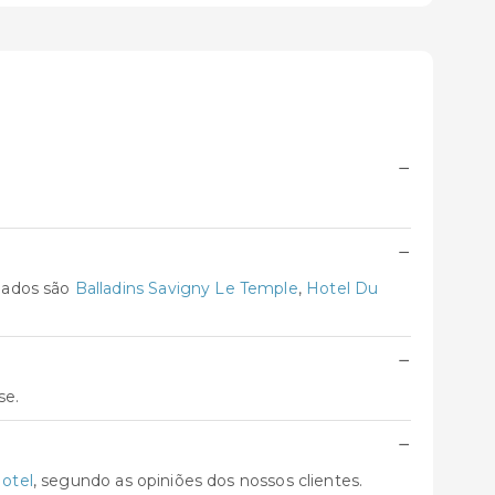
−
−
iados são
Balladins Savigny Le Temple
,
Hotel Du
−
se.
−
Hotel
, segundo as opiniões dos nossos clientes.