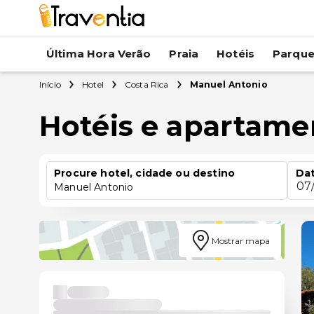
Última Hora Verão
Praia
Hotéis
Parqu
Início
Hotel
Costa Rica
Manuel Antonio
Hotéis e apartam
Procure hotel, cidade ou destino
Dat
07
Manuel Antonio
Mostrar mapa