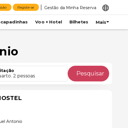
Gestão da Minha Reserva
essão
Registe-se
scapadinhas
Voo + Hotel
Bilhetes
Mais
nio
itação
Pesquisar
uarto. 2 pessoas
HOSTEL
el Antonio