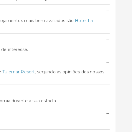
−
alojamentos mais bem avaliados são
Hotel La
−
 de interesse.
−
e
Tulemar Resort
, segundo as opiniões dos nossos
−
mia durante a sua estadia.
−