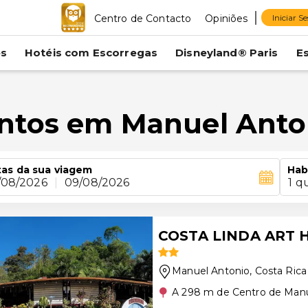
Centro de Contacto
Opiniões
Iniciar S
es
Hotéis com Escorregas
Disneyland® Paris
E
entos em Manuel Anto
as da sua viagem
Hab
/08/2026
|
09/08/2026
1 q
COSTA LINDA ART 
Manuel Antonio
, Costa Rica
A 298 m de Centro de Manu