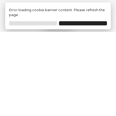
Error loading cookie banner content. Please refresh the
page.
Filtrar
Empresa
Quem somos?
Opiniões de Clientes
Aviso Legal
Condições Gerais
Politica de Privacidade
Política de Cookies