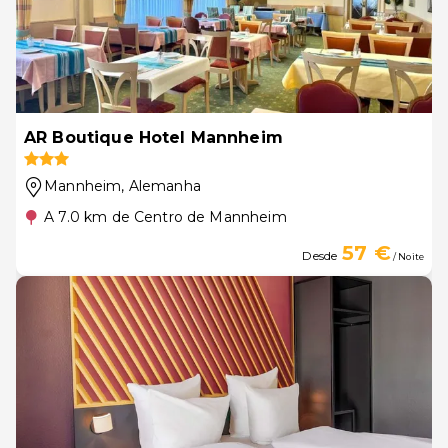
AR Boutique Hotel Mannheim
Mannheim
, Alemanha
A 7.0 km de Centro de Mannheim
57 €
Desde
/ Noite