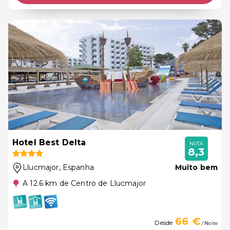
Hotel Best Delta
NOTA
8,3
Llucmajor
, Espanha
Muito bem
A 12.6 km de Centro de Llucmajor
66 €
Desde
/ Noite