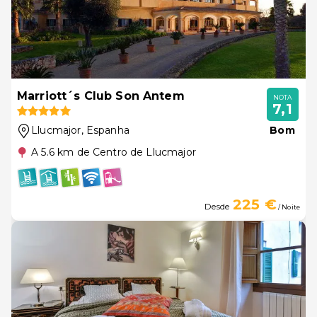
Marriott´s Club Son Antem
NOTA
7,1
Llucmajor
, Espanha
Bom
A 5.6 km de Centro de Llucmajor
225 €
Desde
/ Noite