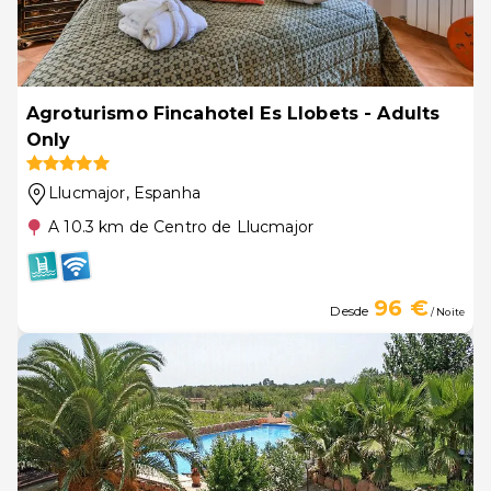
Agroturismo Fincahotel Es Llobets - Adults
Only
Llucmajor
, Espanha
A 10.3 km de Centro de Llucmajor
96 €
Desde
/ Noite