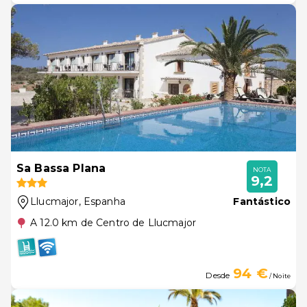
Sa Bassa Plana
NOTA
9,2
Llucmajor
, Espanha
Fantástico
A 12.0 km de Centro de Llucmajor
94 €
Desde
/ Noite