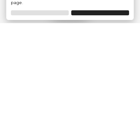
page.
Filtrar
Empresa
Quem somos?
Opiniões de Clientes
Aviso Legal
Condições Gerais
Politica de Privacidade
Política de Cookies
Gerir definições de cookies