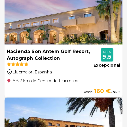
Hacienda Son Antem Golf Resort,
NOTA
9,5
Autograph Collection
Excepcional
Llucmajor
, Espanha
A 5.7 km de Centro de Llucmajor
160 €
Desde
/ Noite