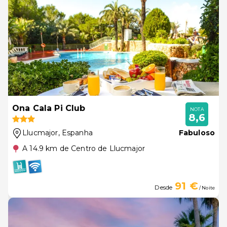
Ona Cala Pi Club
NOTA
8,6
Llucmajor
, Espanha
Fabuloso
A 14.9 km de Centro de Llucmajor
91 €
Desde
/ Noite